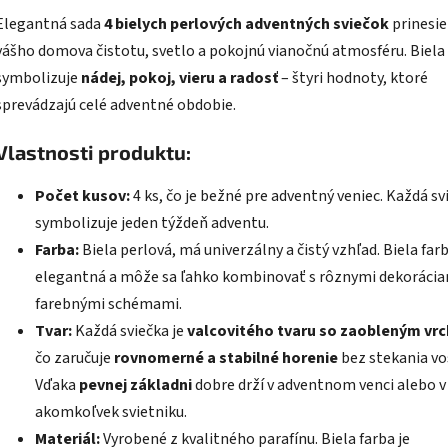
Elegantná sada
4 bielych perlových adventných sviečok
prinesie
vášho domova čistotu, svetlo a pokojnú vianočnú atmosféru. Biela
symbolizuje
nádej, pokoj, vieru a radosť
– štyri hodnoty, ktoré
sprevádzajú celé adventné obdobie.
Vlastnosti produktu:
Počet kusov:
4 ks, čo je bežné pre adventný veniec. Každá sv
symbolizuje jeden týždeň adventu.
Farba:
Biela perlová, má univerzálny a čistý vzhľad. Biela farb
elegantná a môže sa ľahko kombinovať s rôznymi dekorácia
farebnými schémami.
Tvar:
Každá sviečka je
valcovitého tvaru so zaobleným vr
čo zaručuje
rovnomerné a stabilné horenie
bez stekania vo
Vďaka
pevnej základni
dobre drží v adventnom venci alebo v
akomkoľvek svietniku.
Materiál:
Vyrobené z kvalitného parafínu. Biela farba je