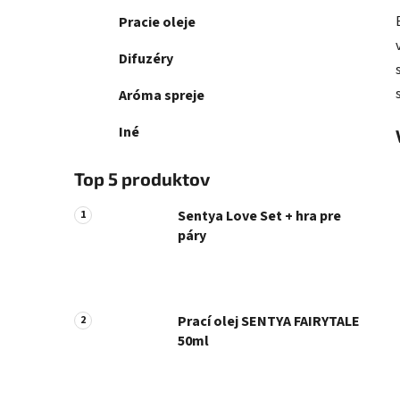
Pracie oleje
Difuzéry
Aróma spreje
Iné
Top 5 produktov
Sentya Love Set + hra pre
páry
Prací olej SENTYA FAIRYTALE
50ml