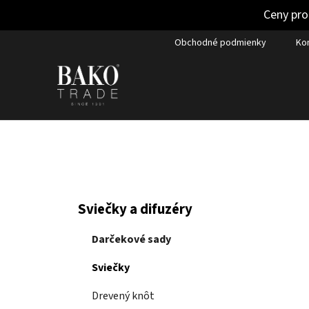
Ceny pro
Prejsť
Obchodné podmienky
Ko
na
obsah
B
K
Preskočiť
Sviečky a difuzéry
a
kategórie
o
t
č
Darčekové sady
e
n
g
Sviečky
ý
ó
p
r
Drevený knôt
i