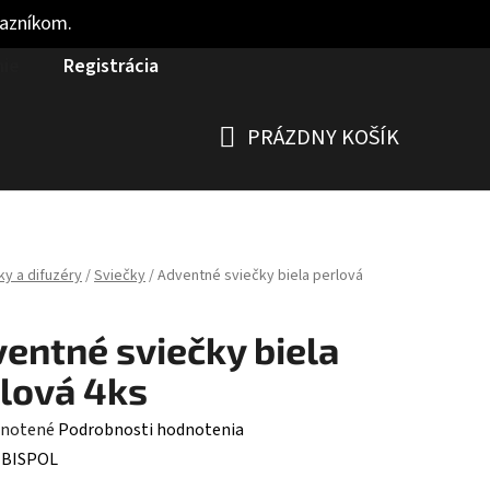
kazníkom.
nie
Registrácia
PRÁZDNY KOŠÍK
NÁKUPNÝ
KOŠÍK
ky a difuzéry
/
Sviečky
/
Adventné sviečky biela perlová
entné sviečky biela
lová 4ks
rné
notené
Podrobnosti hodnotenia
enie
:
BISPOL
tu