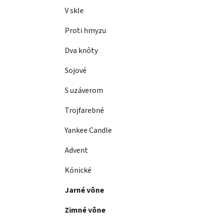
a
e
V skle
n
e
Proti hmyzu
l
Dva knôty
Sojové
S uzáverom
Trojfarebné
Yankee Candle
Advent
Kónické
Jarné vône
Zimné vône