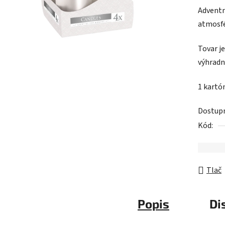
Adventn
je
atmosf
0,0
z
Tovar j
5
výhradn
hviezdič
1 kartó
Dostup
Kód:
Tlač
Popis
Di