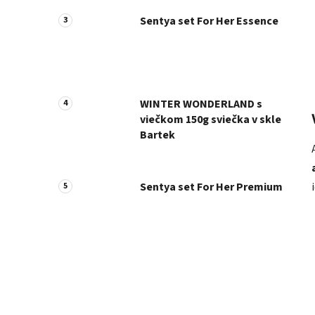
Sentya set For Her Essence
WINTER WONDERLAND s
viečkom 150g sviečka v skle
Bartek
Sentya set For Her Premium