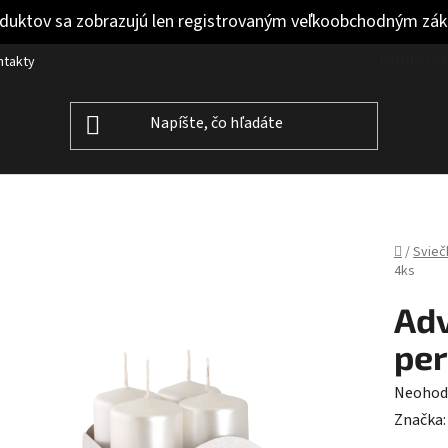
duktov sa zobrazujú len registrovaným veľkoobchodným zá
Prihláse
ntakty
Domov
/
Svieč
4ks
Adv
per
Prieme
Neohod
hodnot
Značka
produk