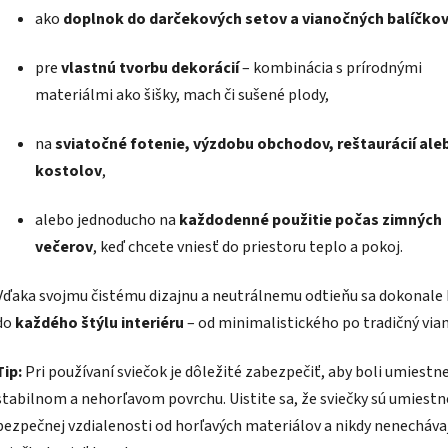
ako
doplnok do darčekových setov a vianočných balíčko
pre
vlastnú tvorbu dekorácií
– kombinácia s prírodnými
materiálmi ako šišky, mach či sušené plody,
na
sviatočné fotenie, výzdobu obchodov, reštaurácií ale
kostolov
,
alebo jednoducho na
každodenné použitie počas zimných
večerov
, keď chcete vniesť do priestoru teplo a pokoj.
Vďaka svojmu čistému dizajnu a neutrálnemu odtieňu sa dokonale
do
každého štýlu interiéru
– od minimalistického po tradičný via
Tip:
Pri používaní sviečok je dôležité zabezpečiť, aby boli umiestn
stabilnom a nehorľavom povrchu. Uistite sa, že sviečky sú umiestn
bezpečnej vzdialenosti od horľavých materiálov a nikdy nenecháva