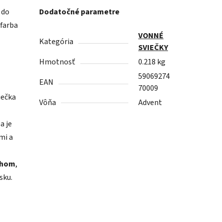
 do
Dodatočné parametre
 farba
VONNÉ
Kategória
SVIEČKY
Hmotnosť
0.218 kg
59069274
EAN
70009
iečka
Vôňa
Advent
a je
mi a
chom
,
sku.