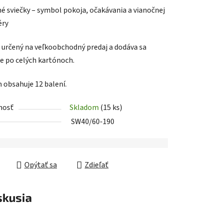
é sviečky – symbol pokoja, očakávania a vianočnej
éry
e určený na veľkoobchodný predaj a dodáva sa
e po celých kartónoch.
iek.
n obsahuje 12 balení.
nosť
Skladom
(15 ks)
SW40/60-190
Opýtať sa
Zdieľať
skusia