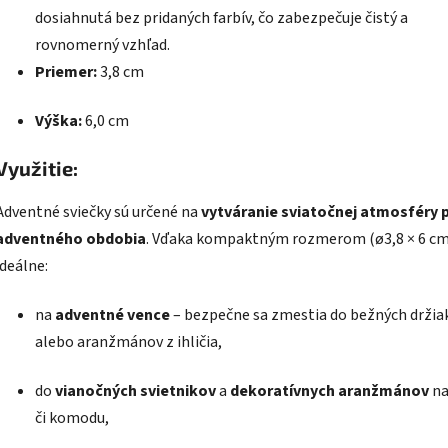
dosiahnutá bez pridaných farbív, čo zabezpečuje čistý a
rovnomerný vzhľad.
Priemer:
3,8 cm
Výška:
6,0 cm
Využitie:
Adventné sviečky sú určené na
vytváranie sviatočnej atmosféry 
adventného obdobia
. Vďaka kompaktným rozmerom (ø3,8 × 6 cm
ideálne:
na
adventné vence
– bezpečne sa zmestia do bežných držia
alebo aranžmánov z ihličia,
do
vianočných svietnikov
a
dekoratívnych aranžmánov
na
či komodu,