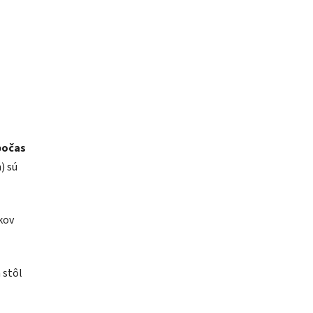
počas
) sú
kov
 stôl