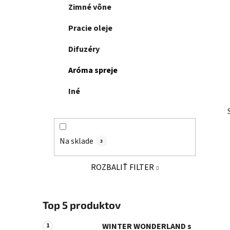
e
Zimné vône
n
e
Pracie oleje
l
Difuzéry
Aróma spreje
Iné
Na sklade
3
ROZBALIŤ FILTER
Top 5 produktov
WINTER WONDERLAND s