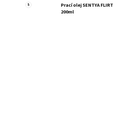
Prací olej SENTYA FLIRT
200ml