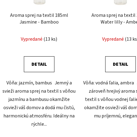
o
d
Aroma sprej na textil 185ml
Aroma sprej na textil
u
Jasmine - Bamboo
Water lilly - Amb
k
t
Vypredané
(13 ks)
Vypredané
(13 ks
o
v
DETAIL
DETAIL
Vôňa: jazmín, bambus Jemný a
Vôňa: vodná ľalia, ambra
svieži aroma sprej na textil s vôňou
zároveň hrejivý aroma 
jazmínu a bambusu okamžite
textil s vôňou vodnej ľal
osvieži váš domov a dodá mu čistú,
okamžite osvieži váš do
harmonickú atmosféru. Ideálny na
mu príjemnú, elegant
rýchle...