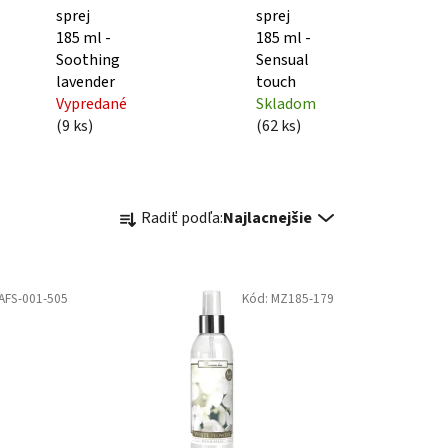
sprej
sprej
185 ml -
185 ml -
Soothing
Sensual
lavender
touch
Vypredané
Skladom
(9 ks)
(62 ks)
R
Radiť podľa:
Najlacnejšie
a
d
e
AFS-001-505
Kód:
MZ185-179
n
i
e
p
r
o