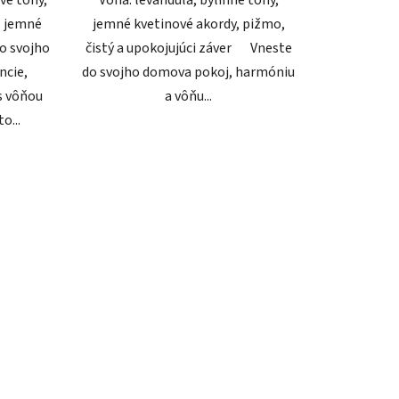
, jemné
jemné kvetinové akordy, pižmo,
o svojho
čistý a upokojujúci záver Vneste
ncie,
do svojho domova pokoj, harmóniu
s vôňou
a vôňu...
o...