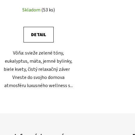
Skladom
(53 ks)
DETAIL
Vôňa: svieže zelené tóny,
eukalyptus, mäta, jemné bylinky,
biele kvety, čistý relaxačný záver
Vneste do svojho domova
atmosféru luxusného wellness s...
O
v
l
á
d