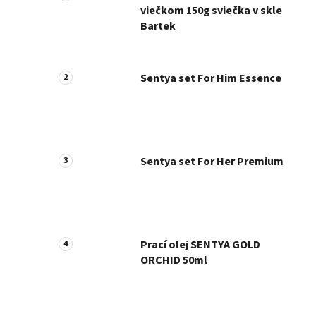
viečkom 150g sviečka v skle
Bartek
Sentya set For Him Essence
Sentya set For Her Premium
Prací olej SENTYA GOLD
ORCHID 50ml