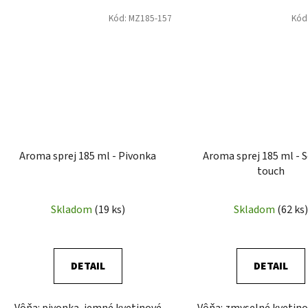
Kód:
MZ185-157
Kód
Aroma sprej 185 ml - Pivonka
Aroma sprej 185 ml - 
touch
Skladom
(19 ks)
Skladom
(62 ks)
DETAIL
DETAIL
Vôňa: pivonka, jemné kvetinové
Vôňa: zmyselné kvetino