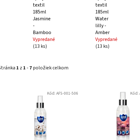
textil
textil
185ml
185ml
Jasmine
Water
-
lilly -
Bamboo
Amber
Vypredané
Vypredané
(13 ks)
(13 ks)
Stránka
1
z
1
-
7
položiek celkom
V
Kód:
AFS-001-506
Kód:
ý
p
i
s
p
r