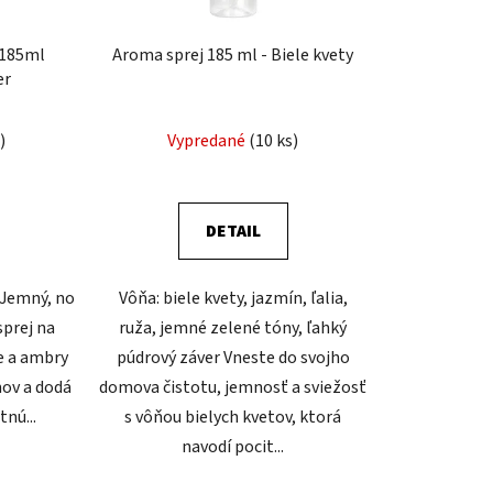
d
u
 185ml
Aroma sprej 185 ml - Biele kvety
k
er
t
o
)
Vypredané
(10 ks)
v
DETAIL
 Jemný, no
Vôňa: biele kvety, jazmín, ľalia,
sprej na
ruža, jemné zelené tóny, ľahký
ie a ambry
púdrový záver Vneste do svojho
mov a dodá
domova čistotu, jemnosť a sviežosť
nú...
s vôňou bielych kvetov, ktorá
navodí pocit...