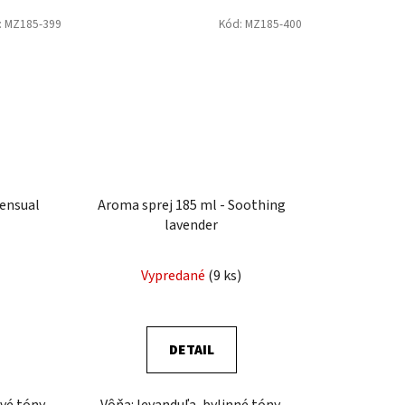
:
MZ185-399
Kód:
MZ185-400
Sensual
Aroma sprej 185 ml - Soothing
lavender
Vypredané
(9 ks)
DETAIL
vé tóny,
Vôňa: levanduľa, bylinné tóny,