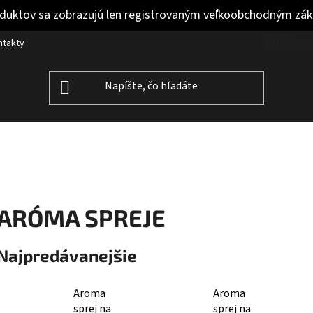
duktov sa zobrazujú len registrovaným veľkoobchodným zá
Prihláse
ntakty
ARÓMA SPREJE
Najpredávanejšie
Aroma
Aroma
sprej na
sprej na