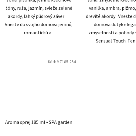
tóny, ruža, jazmín, svieže zelené
vanilka, ambra, pižmo
akordy, ľahký púdrový záver
drevité akordy Vneste d
Vneste do svojho domova jemnú,
domova dotyk elega
romantickú a...
zmyselnosti a pohody 
Sensual Touch. Tent
Kód:
MZ185-254
Aroma sprej 185 ml - SPA garden