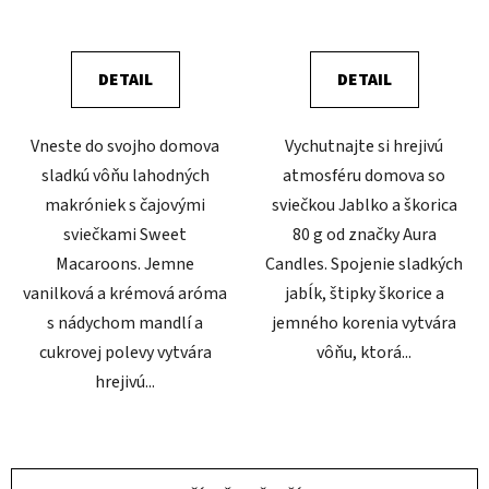
DETAIL
DETAIL
Vneste do svojho domova
Vychutnajte si hrejivú
sladkú vôňu lahodných
atmosféru domova so
makróniek s čajovými
sviečkou Jablko a škorica
sviečkami Sweet
80 g od značky Aura
Macaroons. Jemne
Candles. Spojenie sladkých
vanilková a krémová aróma
jabĺk, štipky škorice a
s nádychom mandlí a
jemného korenia vytvára
cukrovej polevy vytvára
vôňu, ktorá...
hrejivú...