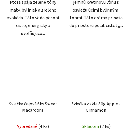
ktorá spája zelené tóny
jemnú kvetinovú vôňu s
mäty, byliniek a zrelého
osviežujúcimi bylinnými
avokáda. Táto vôňa pôsobí
tónmi. Táto aróma prináša
čisto, energicky a
do priestoru pocit čistoty,...
uvoľňujúco...
Sviečka čajová 6ks Sweet
Sviečka v skle 80g Apple -
Macaroons
Cinnamon
Vypredané
(4 ks)
Skladom
(7 ks)