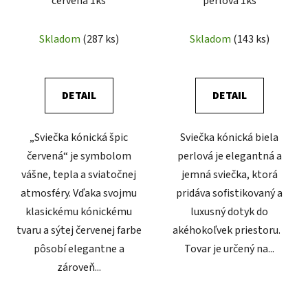
červená 1ks
perlová 1ks
Skladom
(287 ks)
Skladom
(143 ks)
DETAIL
DETAIL
„Sviečka kónická špic
Sviečka kónická biela
červená“ je symbolom
perlová je elegantná a
vášne, tepla a sviatočnej
jemná sviečka, ktorá
atmosféry. Vďaka svojmu
pridáva sofistikovaný a
klasickému kónickému
luxusný dotyk do
tvaru a sýtej červenej farbe
akéhokoľvek priestoru.
pôsobí elegantne a
Tovar je určený na...
zároveň...