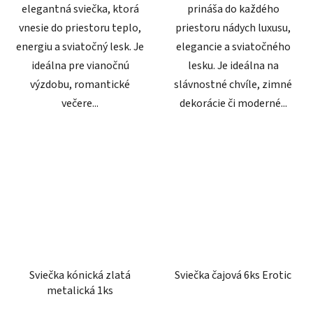
elegantná sviečka, ktorá
prináša do každého
vnesie do priestoru teplo,
priestoru nádych luxusu,
energiu a sviatočný lesk. Je
elegancie a sviatočného
ideálna pre vianočnú
lesku. Je ideálna na
výzdobu, romantické
slávnostné chvíle, zimné
večere...
dekorácie či moderné...
Sviečka kónická zlatá
Sviečka čajová 6ks Erotic
metalická 1ks