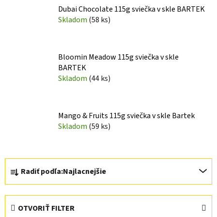
Dubai Chocolate 115g sviečka v skle BARTEK
Skladom
(58 ks)
Bloomin Meadow 115g sviečka v skle
BARTEK
Skladom
(44 ks)
Mango & Fruits 115g sviečka v skle Bartek
Skladom
(59 ks)
R
Radiť podľa:
Najlacnejšie
a
d
e
OTVORIŤ FILTER
n