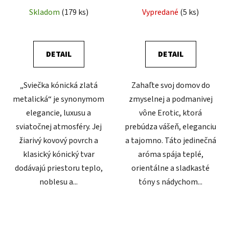
Skladom
(179 ks)
Vypredané
(5 ks)
DETAIL
DETAIL
„Sviečka kónická zlatá
Zahaľte svoj domov do
metalická“ je synonymom
zmyselnej a podmanivej
elegancie, luxusu a
vône Erotic, ktorá
sviatočnej atmosféry. Jej
prebúdza vášeň, eleganciu
žiarivý kovový povrch a
a tajomno. Táto jedinečná
klasický kónický tvar
aróma spája teplé,
dodávajú priestoru teplo,
orientálne a sladkasté
noblesu a...
tóny s nádychom...