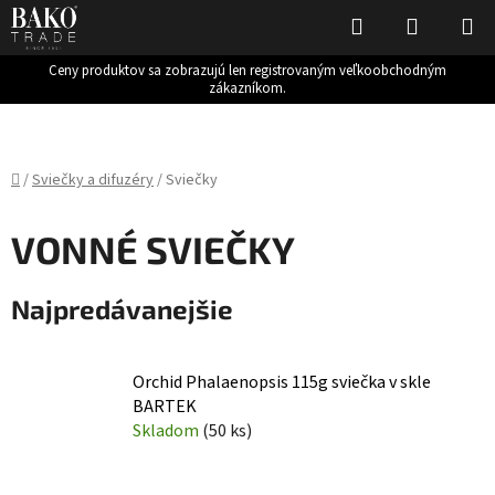
Hľadať
NÁKUP
KOŠÍK
Ceny produktov sa zobrazujú len registrovaným veľkoobchodným
zákazníkom.
Prejsť
na
obsah
Domov
/
Sviečky a difuzéry
/
Sviečky
VONNÉ SVIEČKY
Najpredávanejšie
Orchid Phalaenopsis 115g sviečka v skle
BARTEK
Skladom
(50 ks)