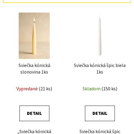
i
V
e
ý
p
p
r
i
o
s
d
p
u
r
k
Sviečka kónická
Sviečka kónická špic biela
o
t
slonovina 1ks
1ks
d
o
u
v
Vypredané
(21 ks)
Skladom
(150 ks)
k
t
o
v
DETAIL
DETAIL
„Sviečka kónická
Sviečka kónická špic