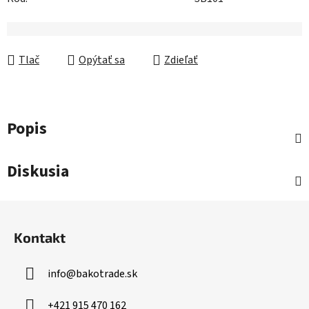
Tlač
Opýtať sa
Zdieľať
Popis
Diskusia
Z
á
Kontakt
p
ä
info
@
bakotrade.sk
t
i
+421 915 470 162