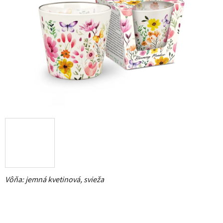
5
hviezdičiek.
Vôňa: jemná kvetinová, svieža