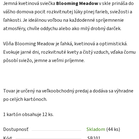
Jemná kvetinová sviečka
Blooming Meadow
v skle prináša do
vášho domova pocit rozkvitnutej lúky plnej farieb, sviežosti a
ľahkosti. Je ideálnou voľbou na každodenné spríjemnenie
atmosféry, chvíle oddychu alebo ako milý drobný darček.
Vôňa Blooming Meadow je ľahká, kvetinová a optimistická.
Evokuje jarné dni, rozkvitnuté kvety a čistý vzduch, vďaka čomu
pôsobí sviežo, jemne a veľmi príjemne.
Tovar je určený na veľkoobchodný predaj a dodáva sa výhradne
po celých kartónoch.
1 kartón obsahuje 12 ks.
Dostupnosť
Skladom
(44 ks)
Kód:
SB101