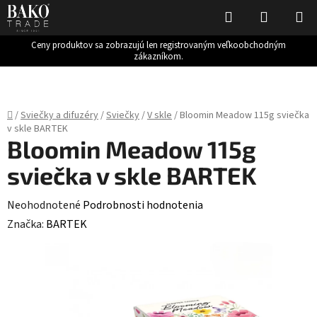
Hľadať
NÁKUP
KOŠÍK
Ceny produktov sa zobrazujú len registrovaným veľkoobchodným
zákazníkom.
Prejsť
na
obsah
Domov
/
Sviečky a difuzéry
/
Sviečky
/
V skle
/
Bloomin Meadow 115g sviečka
v skle BARTEK
Bloomin Meadow 115g
sviečka v skle BARTEK
Priemerné
Neohodnotené
Podrobnosti hodnotenia
hodnotenie
Značka:
BARTEK
produktu
je
0,0
z