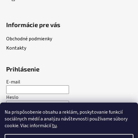
e
Informácie pre vás
Obchodné podmienky
Kontakty
Prihlásenie
E-mail
Heslo
Na prispôsobenie obsahu a reklám, poskytovanie funkcií
PRIHLÁSIŤ SA
sociálnych médií a analýzu návštevnosti používame súbory
cookie. Viac informácií
tu
.
Nová registrácia
Zabudnuté heslo