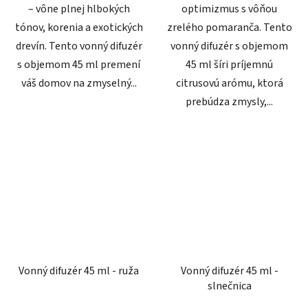
– vône plnej hlbokých
optimizmus s vôňou
tónov, korenia a exotických
zrelého pomaranča. Tento
drevín. Tento vonný difuzér
vonný difuzér s objemom
s objemom 45 ml premení
45 ml šíri príjemnú
váš domov na zmyselný...
citrusovú arómu, ktorá
prebúdza zmysly,...
Vonný difuzér 45 ml - ruža
Vonný difuzér 45 ml -
slnečnica