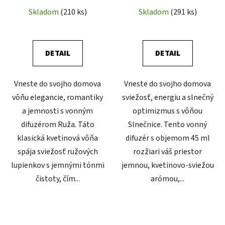
Skladom
(210 ks)
Skladom
(291 ks)
DETAIL
DETAIL
Vneste do svojho domova
Vneste do svojho domova
vôňu elegancie, romantiky
sviežosť, energiu a slnečný
a jemnosti s vonným
optimizmus s vôňou
difuzérom Ruža. Táto
Slnečnice. Tento vonný
klasická kvetinová vôňa
difuzér s objemom 45 ml
spája sviežosť ružových
rozžiari váš priestor
lupienkov s jemnými tónmi
jemnou, kvetinovo-sviežou
čistoty, čím...
arómou,...