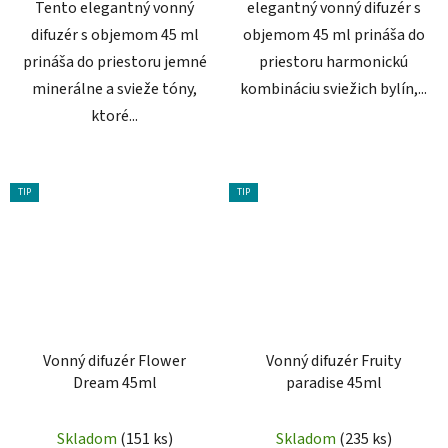
Tento elegantný vonný
elegantný vonný difuzér s
difuzér s objemom 45 ml
objemom 45 ml prináša do
prináša do priestoru jemné
priestoru harmonickú
minerálne a svieže tóny,
kombináciu sviežich bylín,...
ktoré...
TIP
TIP
Vonný difuzér Flower
Vonný difuzér Fruity
Dream 45ml
paradise 45ml
Skladom
(151 ks)
Skladom
(235 ks)