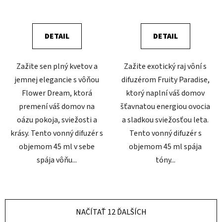
DETAIL
DETAIL
Zažite sen plný kvetov a
Zažite exotický raj vôní s
jemnej elegancie s vôňou
difuzérom Fruity Paradise,
Flower Dream, ktorá
ktorý naplní váš domov
premení váš domov na
šťavnatou energiou ovocia
oázu pokoja, sviežosti a
a sladkou sviežosťou leta.
krásy. Tento vonný difuzér s
Tento vonný difuzér s
objemom 45 ml v sebe
objemom 45 ml spája
spája vôňu...
tóny...
NAČÍTAŤ 12 ĎALŠÍCH