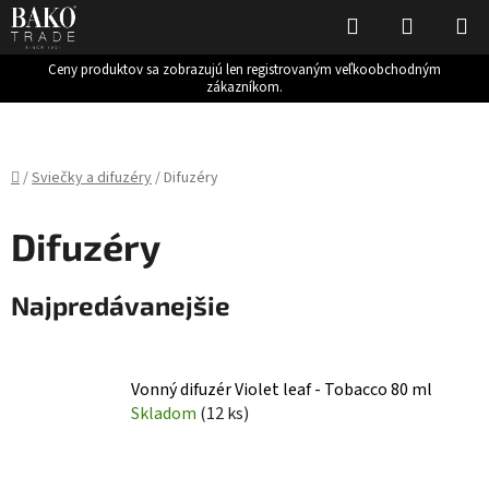
Hľadať
NÁKUP
KOŠÍK
Ceny produktov sa zobrazujú len registrovaným veľkoobchodným
zákazníkom.
Prejsť
na
obsah
Domov
/
Sviečky a difuzéry
/
Difuzéry
Difuzéry
Najpredávanejšie
Vonný difuzér Violet leaf - Tobacco 80 ml
Skladom
(12 ks)