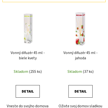
i
V
e
ý
p
p
r
i
o
s
d
p
u
r
k
Vonný difuzér 45 ml -
Vonný difuzér 45 ml -
o
t
biele kvety
jahoda
d
o
u
v
Skladom
(255 ks)
Skladom
(37 ks)
k
t
o
v
DETAIL
DETAIL
Vneste do svojho domova
Oživte svoj domov sladkou