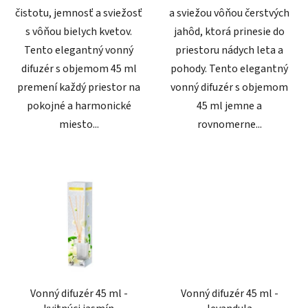
čistotu, jemnosť a sviežosť
a sviežou vôňou čerstvých
s vôňou bielych kvetov.
jahôd, ktorá prinesie do
Tento elegantný vonný
priestoru nádych leta a
difuzér s objemom 45 ml
pohody. Tento elegantný
premení každý priestor na
vonný difuzér s objemom
pokojné a harmonické
45 ml jemne a
miesto...
rovnomerne...
Vonný difuzér 45 ml -
Vonný difuzér 45 ml -