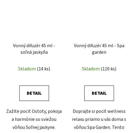
Vonný difuzér 45 ml -
Vonný difuzér 45 ml - Spa
soľná jaskyňa
garden
Skladom
(14 ks)
Skladom
(110 ks)
DETAIL
DETAIL
Zažite pocit čistoty, pokoja
Doprajte si pocit wellness
a harmónie so sviežou
relaxu priamo u vás doma s
vôňou Soľnej jaskyne.
vôňou Spa Garden. Tento