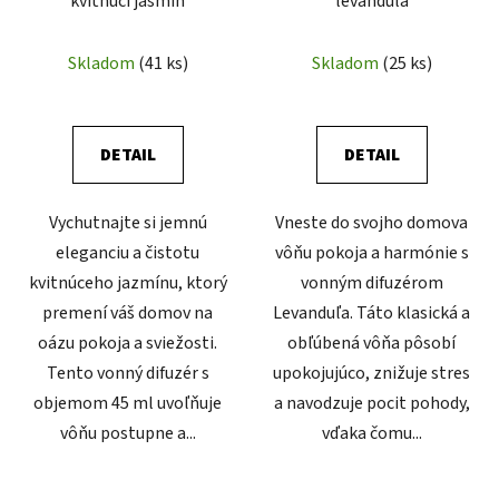
kvitnúci jasmín
levandula
Skladom
(41 ks)
Skladom
(25 ks)
DETAIL
DETAIL
Vychutnajte si jemnú
Vneste do svojho domova
eleganciu a čistotu
vôňu pokoja a harmónie s
kvitnúceho jazmínu, ktorý
vonným difuzérom
premení váš domov na
Levanduľa. Táto klasická a
oázu pokoja a sviežosti.
obľúbená vôňa pôsobí
Tento vonný difuzér s
upokojujúco, znižuje stres
objemom 45 ml uvoľňuje
a navodzuje pocit pohody,
vôňu postupne a...
vďaka čomu...