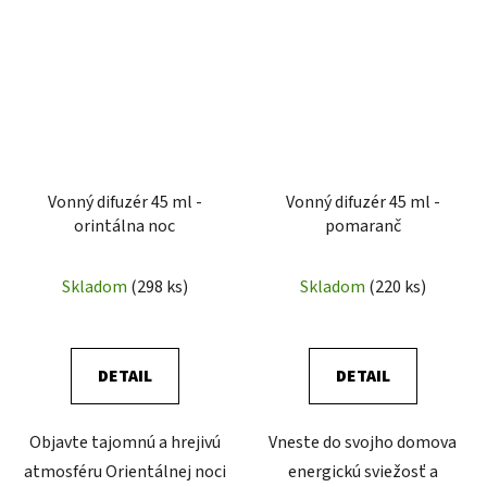
Vonný difuzér 45 ml -
Vonný difuzér 45 ml -
orintálna noc
pomaranč
Skladom
(298 ks)
Skladom
(220 ks)
DETAIL
DETAIL
Objavte tajomnú a hrejivú
Vneste do svojho domova
atmosféru Orientálnej noci
energickú sviežosť a