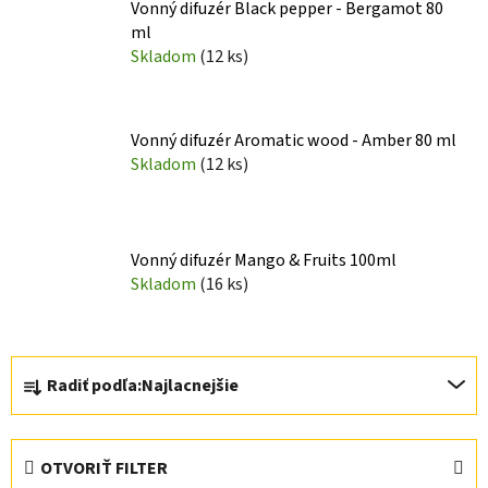
Vonný difuzér Black pepper - Bergamot 80
ml
Skladom
(12 ks)
Vonný difuzér Aromatic wood - Amber 80 ml
Skladom
(12 ks)
Vonný difuzér Mango & Fruits 100ml
Skladom
(16 ks)
R
Radiť podľa:
Najlacnejšie
a
d
e
OTVORIŤ FILTER
n