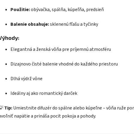
Použitie:
obývačka, spálňa, kúpeľňa, predsieň
Balenie obsahuje:
sklenenú fľašu a tyčinky
Výhody:
Elegantná a ženská vôňa pre príjemnú atmosféru
Dizajnovo čisté balenie vhodné do každého priestoru
Dlhá výdrž vône
Ideálny aj ako romantický darček
💡
Tip:
Umiestnite difuzér do spálne alebo kúpeľne – vôňa ruže p
uvoľniť napätie a prináša pocit pokoja a pohody.