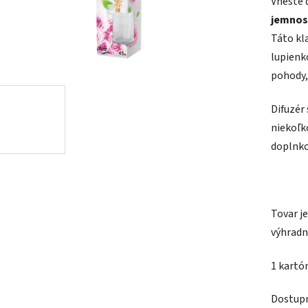
Vneste 
je
jemnos
0,0
Táto kl
z
lupienk
5
pohody,
hviezdič
Difuzé
niekoľk
doplnko
Tovar j
výhradn
1 kartó
Dostup