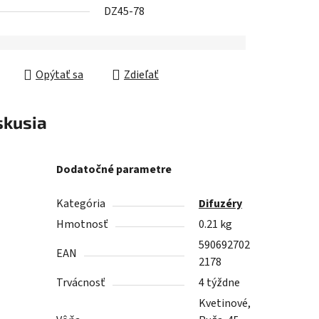
DZ45-78
Opýtať sa
Zdieľať
skusia
Dodatočné parametre
Kategória
Difuzéry
Hmotnosť
0.21 kg
590692702
EAN
2178
Trvácnosť
4 týždne
Kvetinové,