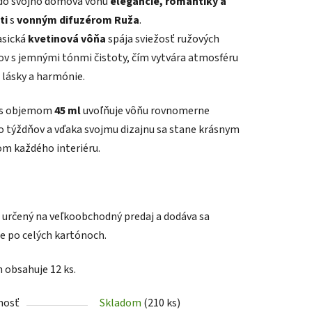
do svojho domova vôňu
elegancie, romantiky a
ti
s
vonným difuzérom Ruža
.
asická
kvetinová vôňa
spája sviežosť ružových
ov s jemnými tónmi čistoty, čím vytvára atmosféru
 lásky a harmónie.
iek.
r s objemom
45 ml
uvoľňuje vôňu rovnomerne
o týždňov a vďaka svojmu dizajnu sa stane krásnym
m každého interiéru.
e určený na veľkoobchodný predaj a dodáva sa
e po celých kartónoch.
n obsahuje 12 ks.
nosť
Skladom
(210 ks)