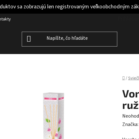
duktov sa zobrazujú len registrovaným veľkoobchodným zá
Prihláse
ntakty
Domov
/
Svieč
Von
ruž
Prieme
Neohod
hodnot
Značka
produk