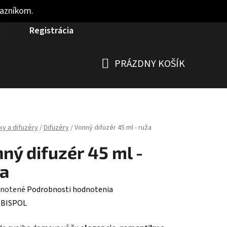
kazníkom.
nie
Registrácia
PRÁZDNY KOŠÍK
NÁKUPNÝ
KOŠÍK
ky a difuzéry
/
Difuzéry
/
Vonný difuzér 45 ml - ruža
ný difuzér 45 ml -
a
rné
notené
Podrobnosti hodnotenia
enie
:
BISPOL
tu