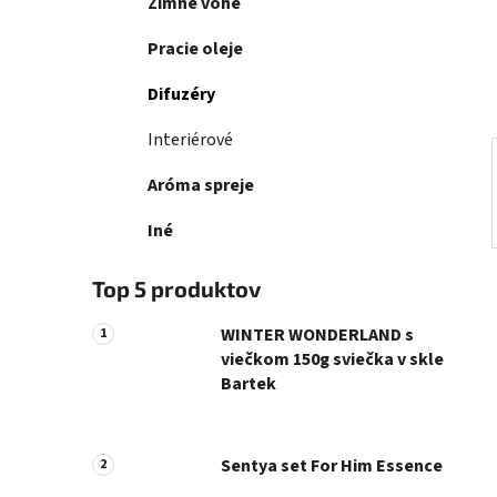
e
Zimné vône
n
e
Pracie oleje
l
Difuzéry
Interiérové
Aróma spreje
Iné
Top 5 produktov
WINTER WONDERLAND s
viečkom 150g sviečka v skle
Bartek
Sentya set For Him Essence