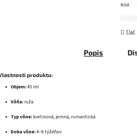
Kód:
Tlač
Popis
Di
Vlastnosti produktu:
Objem:
45 ml
Vôňa:
ruža
Typ vône:
kvetinová, jemná, romantická
Doba vône:
4–6 týždňov