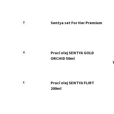
Sentya set For Her Premium
Prací olej SENTYA GOLD
ORCHID 50ml
Prací olej SENTYA FLIRT
200ml