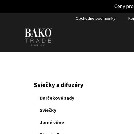
Ceny pro
Prejsť
Obchodné podmienky
Ko
na
obsah
B
K
Preskočiť
Sviečky a difuzéry
a
kategórie
o
t
č
Darčekové sady
e
n
g
Sviečky
ý
ó
p
r
Jarné vône
i
a