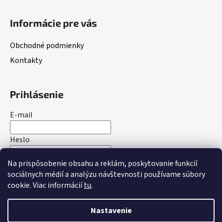
Informácie pre vás
Obchodné podmienky
Kontakty
Prihlásenie
E-mail
Heslo
Na prispôsobenie obsahu a reklám, poskytovanie funkcií
PRIHLÁSIŤ SA
sociálnych médií a analýzu návštevnosti používame súbory
cookie. Viac informácií
tu
.
Nová registrácia
Zabudnuté heslo
Nastavenie