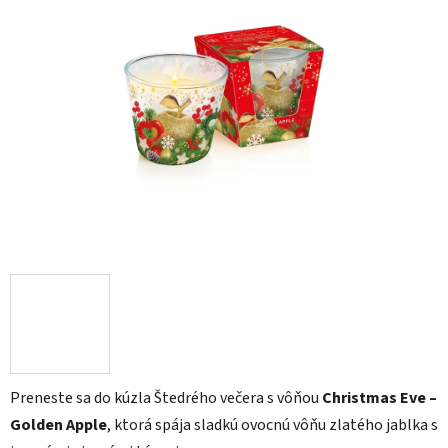
z
5
hviezdičiek.
Preneste sa do kúzla Štedrého večera s vôňou
Christmas Eve –
Golden Apple
, ktorá spája sladkú ovocnú vôňu zlatého jablka s