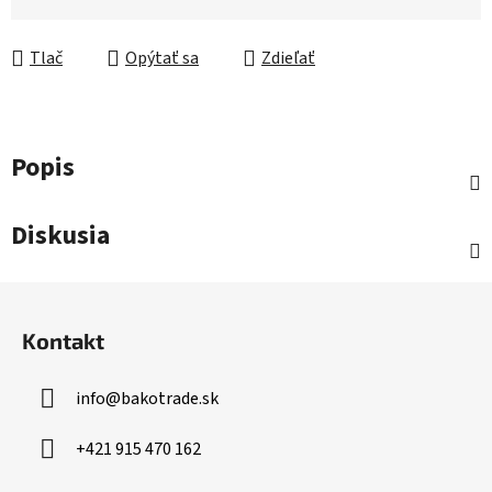
Tlač
Opýtať sa
Zdieľať
Popis
Diskusia
Z
á
Kontakt
p
ä
info
@
bakotrade.sk
t
i
+421 915 470 162
e