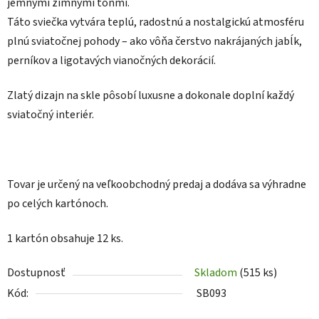
jemnými zimnými tónmi.
Táto sviečka vytvára teplú, radostnú a nostalgickú atmosféru
plnú sviatočnej pohody – ako vôňa čerstvo nakrájaných jabĺk,
perníkov a ligotavých vianočných dekorácií.
Zlatý dizajn na skle pôsobí luxusne a dokonale doplní každý
sviatočný interiér.
Tovar je určený na veľkoobchodný predaj a dodáva sa výhradne
po celých kartónoch.
1 kartón obsahuje 12 ks.
Dostupnosť
Skladom
(515 ks)
Kód:
SB093