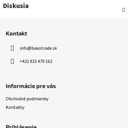
Diskusia
Z
á
Kontakt
p
ä
info
@
bakotrade.sk
t
i
+421 915 470 162
e
Informácie pre vás
Obchodné podmienky
Kontakty
Prihlásenie