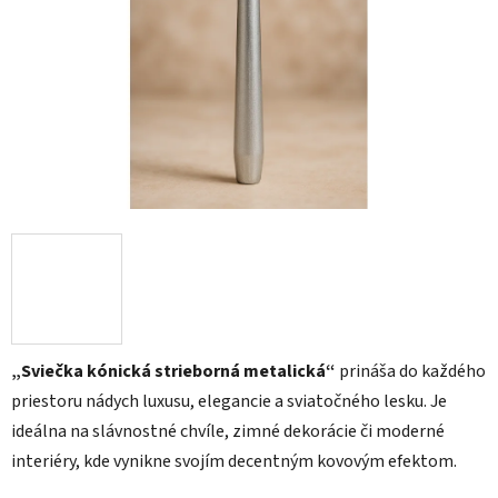
5
hviezdičiek.
„Sviečka kónická strieborná metalická“
prináša do každého
priestoru nádych luxusu, elegancie a sviatočného lesku. Je
ideálna na slávnostné chvíle, zimné dekorácie či moderné
interiéry, kde vynikne svojím decentným kovovým efektom.