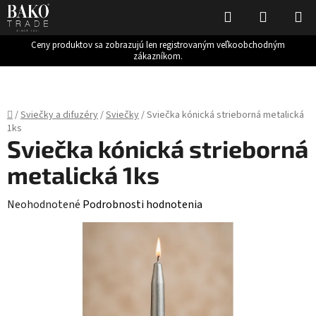
Hľadať
NÁKUP
KOŠÍK
Ceny produktov sa zobrazujú len registrovaným veľkoobchodným
zákazníkom.
Prejsť
na
obsah
Domov
/
Sviečky a difuzéry
/
Sviečky
/
Sviečka kónická strieborná metalická
1ks
Sviečka kónická strieborná
metalická 1ks
Priemerné
Neohodnotené
Podrobnosti hodnotenia
hodnotenie
produktu
je
0,0
z