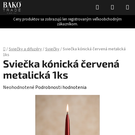
Hľadať
NÁKUP
KOŠÍK
Ceny produktov sa zobrazujú len registrovaným veľkoobchodným
zákazníkom.
Prejsť
na
obsah
Domov
/
Sviečky a difuzéry
/
Sviečky
/
Sviečka kónická červená metalická
1ks
Sviečka kónická červená
metalická 1ks
Priemerné
Neohodnotené
Podrobnosti hodnotenia
hodnotenie
produktu
je
0,0
z