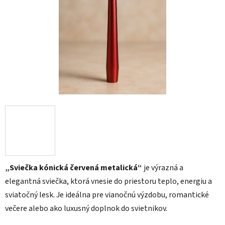
5
hviezdičiek.
„Sviečka kónická červená metalická“
je výrazná a
elegantná sviečka, ktorá vnesie do priestoru teplo, energiu a
sviatočný lesk. Je ideálna pre vianočnú výzdobu, romantické
večere alebo ako luxusný doplnok do svietnikov.