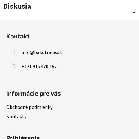
Diskusia
Z
á
Kontakt
p
ä
info
@
bakotrade.sk
t
i
+421 915 470 162
e
Informácie pre vás
Obchodné podmienky
Kontakty
Prihlásenie