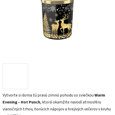
z
5
hviezdičiek.
Vytvorte si doma tú pravú zimnú pohodu so sviečkou
Warm
Evening – Hot Punch
, ktorá okamžite navodí atmosféru
vianočných trhov, horúcich nápojov a hrejivých večerov v kruhu