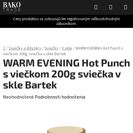
Hľadať
NÁKUP
KOŠÍK
Ceny produktov sa zobrazujú len registrovaným veľkoobchodným
zákazníkom.
Prejsť
na
obsah
Domov
/
Sviečky a difuzéry
/
Sviečky
/
V skle
/
WARM EVENING Hot Punch s
viečkom 200g sviečka v skle Bartek
WARM EVENING Hot Punch
s viečkom 200g sviečka v
skle Bartek
Priemerné
Neohodnotené
Podrobnosti hodnotenia
hodnotenie
produktu
je
0,0