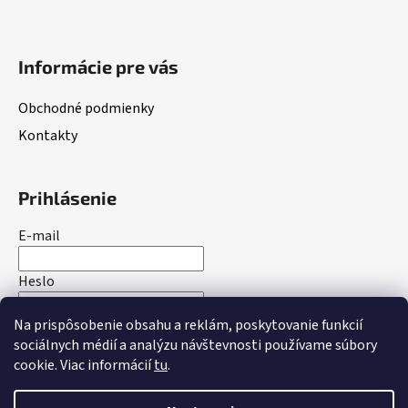
e
Informácie pre vás
Obchodné podmienky
Kontakty
Prihlásenie
E-mail
Heslo
Na prispôsobenie obsahu a reklám, poskytovanie funkcií
PRIHLÁSIŤ SA
sociálnych médií a analýzu návštevnosti používame súbory
cookie. Viac informácií
tu
.
Nová registrácia
Zabudnuté heslo