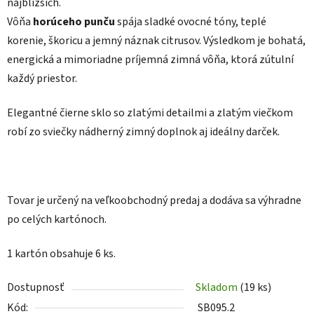
najbližších.
Vôňa
horúceho punču
spája sladké ovocné tóny, teplé
korenie, škoricu a jemný náznak citrusov. Výsledkom je bohatá,
energická a mimoriadne príjemná zimná vôňa, ktorá zútulní
každý priestor.
Elegantné čierne sklo so zlatými detailmi a zlatým viečkom
robí zo sviečky nádherný zimný doplnok aj ideálny darček.
Tovar je určený na veľkoobchodný predaj a dodáva sa výhradne
po celých kartónoch.
1 kartón obsahuje 6 ks.
Dostupnosť
Skladom
(19 ks)
Kód:
SB095.2