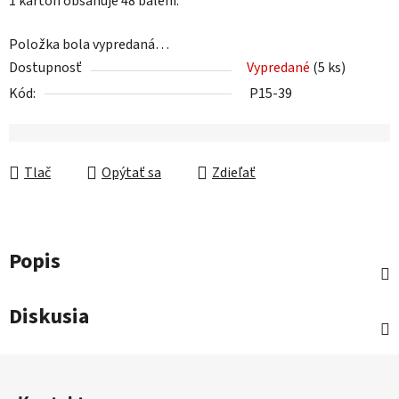
1 kartón obsahuje 48 balení.
Položka bola vypredaná…
Dostupnosť
Vypredané
(5 ks)
Kód:
P15-39
Tlač
Opýtať sa
Zdieľať
Popis
Diskusia
Z
á