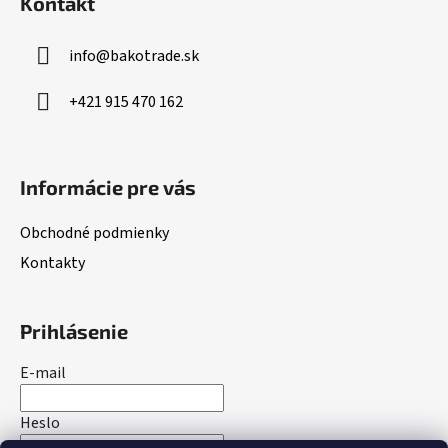
Kontakt
p
ä
info
@
bakotrade.sk
t
i
+421 915 470 162
e
Informácie pre vás
Obchodné podmienky
Kontakty
Prihlásenie
E-mail
Heslo