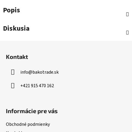
Popis
Diskusia
Z
á
Kontakt
p
ä
info
@
bakotrade.sk
t
i
+421 915 470 162
e
Informácie pre vás
Obchodné podmienky