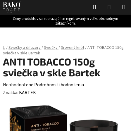
Hľadať
NÁKUP
KOŠÍK
Ceny produktov sa zobrazujú len registrovaným veľkoobchodným
zákazníkom.
Prejsť
na
obsah
Domov
/
Sviečky a difuzéry
/
Sviečky
/
Drevený knôt
/
ANTI TOBACCO 150g
sviečka v skle Bartek
ANTI TOBACCO 150g
sviečka v skle Bartek
Priemerné
Neohodnotené
Podrobnosti hodnotenia
hodnotenie
Značka:
BARTEK
produktu
je
0,0
z