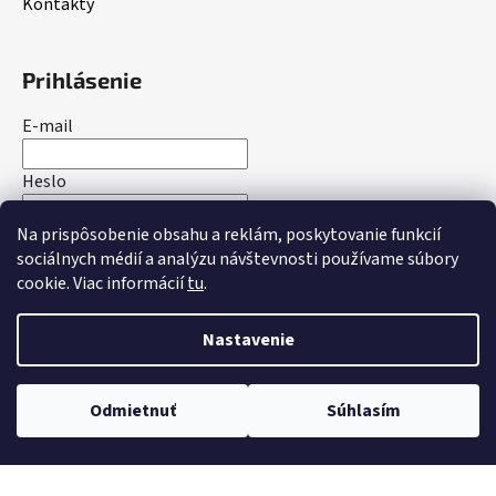
Kontakty
Prihlásenie
E-mail
Heslo
Na prispôsobenie obsahu a reklám, poskytovanie funkcií
PRIHLÁSIŤ SA
sociálnych médií a analýzu návštevnosti používame súbory
cookie. Viac informácií
tu
.
Nová registrácia
Zabudnuté heslo
Nastavenie
Vytvoril Shoptet
Odmietnuť
Súhlasím
Copyright 2026
bakotrade.sk
. Všetky práva vyhradené.
Upraviť nastavenie cookies