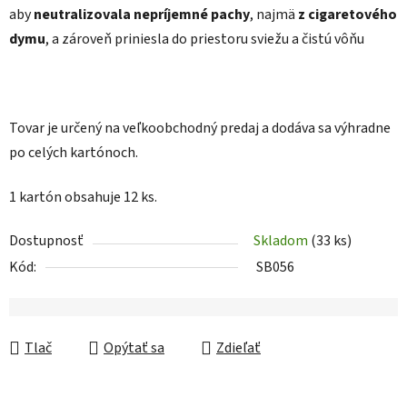
aby
neutralizovala nepríjemné pachy
, najmä
z cigaretového
dymu
, a zároveň priniesla do priestoru sviežu a čistú vôňu
Tovar je určený na veľkoobchodný predaj a dodáva sa výhradne
po celých kartónoch.
1 kartón obsahuje 12 ks.
Dostupnosť
Skladom
(33 ks)
Kód:
SB056
Tlač
Opýtať sa
Zdieľať