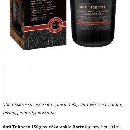
5
hviezdičiek.
Vôňa: svieže citrusové tóny, levanduľa, cédrové drevo, ambra,
pižmo, jemne dymová nota
Anti Tobacco 150 g sviečka v skle Bartek
je navrhnutá tak,