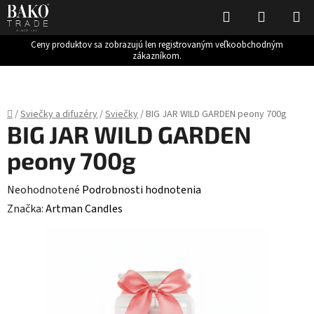
Hľadať
NÁKUP
KOŠÍK
Ceny produktov sa zobrazujú len registrovaným veľkoobchodným
zákazníkom.
Prejsť
na
obsah
Domov
/
Sviečky a difuzéry
/
Sviečky
/
BIG JAR WILD GARDEN peony 700g
BIG JAR WILD GARDEN
peony 700g
Priemerné
Neohodnotené
Podrobnosti hodnotenia
hodnotenie
Značka:
Artman Candles
produktu
je
0,0
z
5