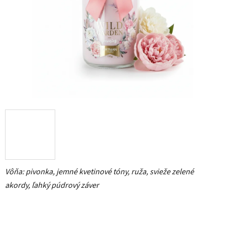
hviezdičiek.
Vôňa: pivonka, jemné kvetinové tóny, ruža, svieže zelené
akordy, ľahký púdrový záver