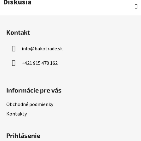
Diskusia
Z
á
Kontakt
p
ä
info
@
bakotrade.sk
t
i
+421 915 470 162
e
Informácie pre vás
Obchodné podmienky
Kontakty
Prihlásenie