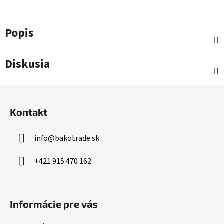
Popis
Diskusia
Z
á
Kontakt
p
ä
info
@
bakotrade.sk
t
i
+421 915 470 162
e
Informácie pre vás