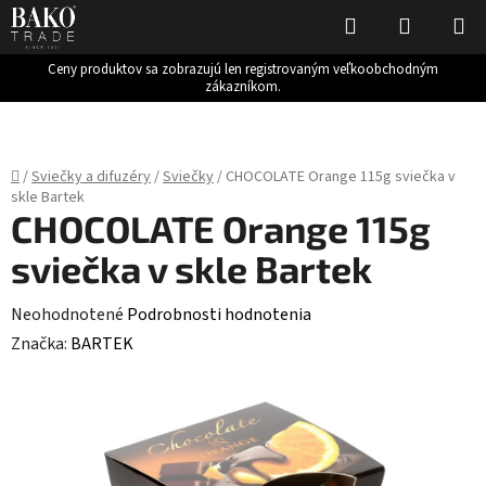
Hľadať
NÁKUP
KOŠÍK
Ceny produktov sa zobrazujú len registrovaným veľkoobchodným
zákazníkom.
Prejsť
na
obsah
Domov
/
Sviečky a difuzéry
/
Sviečky
/
CHOCOLATE Orange 115g sviečka v
skle Bartek
CHOCOLATE Orange 115g
sviečka v skle Bartek
Priemerné
Neohodnotené
Podrobnosti hodnotenia
hodnotenie
Značka:
BARTEK
produktu
je
0,0
z