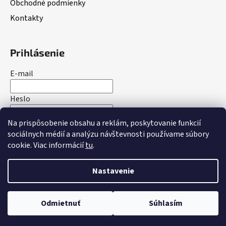
Obchodné podmienky
Kontakty
Prihlásenie
E-mail
Heslo
Na prispôsobenie obsahu a reklám, poskytovanie funkcií
PRIHLÁSIŤ SA
sociálnych médií a analýzu návštevnosti používame súbory
cookie. Viac informácií
tu
.
Nová registrácia
Zabudnuté heslo
Nastavenie
Vytvoril Shoptet
Odmietnuť
Súhlasím
Copyright 2026
bakotrade.sk
. Všetky práva vyhradené.
Upraviť nastavenie cookies