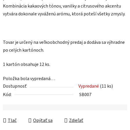
Kombinácia kakaových tónov, vanilky a citrusového akcentu
vytvára dokonale vyváženú arómu, ktorá poteší všetky zmysly.
Tovar je určený na veľkoobchodný predaj a dodáva sa výhradne
po celých kartónoch.
1 kartón obsahuje 12 ks.
Položka bola vypredaná…
Dostupnosť
Vypredané
(11 ks)
Kód:
SB007
Tlač
Opýtať sa
Zdieľať