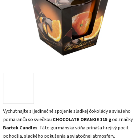
5
hviezdičiek.
Vychutnajte si jedinečné spojenie sladkej čokolády a sviežeho
pomaranča so sviečkou
CHOCOLATE ORANGE 115 g
od značky
Bartek Candles
. Táto gurmánska vôňa prináša hrejivý pocit
pohodlia, sladkého pokušenia a sviatočnej atmosféry.