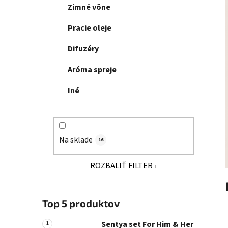
e
Zimné vône
n
e
Pracie oleje
l
Difuzéry
Aróma spreje
Iné
Na sklade
16
ROZBALIŤ FILTER
Top 5 produktov
Sentya set For Him & Her