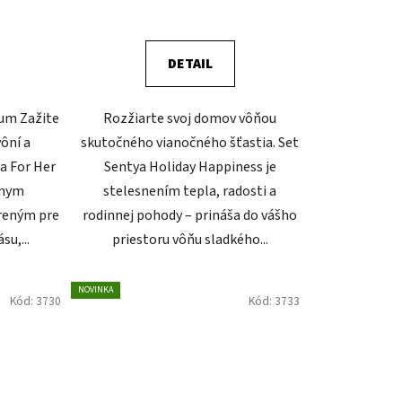
DETAIL
ium Zažite
Rozžiarte svoj domov vôňou
ôní a
skutočného vianočného šťastia. Set
a For Her
Sentya Holiday Happiness je
vnym
stelesnením tepla, radosti a
reným pre
rodinnej pohody – prináša do vášho
su,...
priestoru vôňu sladkého...
NOVINKA
Kód:
3730
Kód:
3733