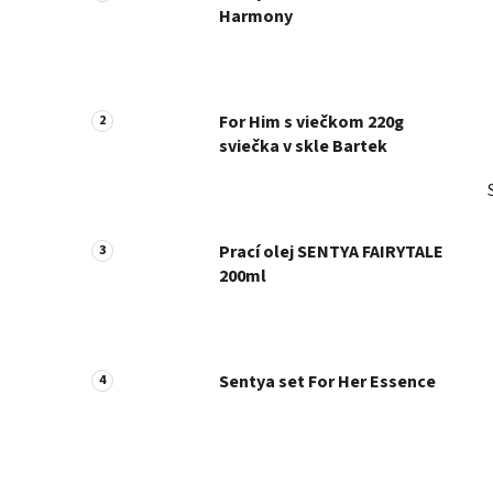
Harmony
For Him s viečkom 220g
sviečka v skle Bartek
Prací olej SENTYA FAIRYTALE
200ml
Sentya set For Her Essence