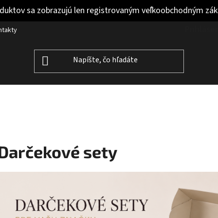
duktov sa zobrazujú len registrovaným veľkoobchodným zá
Prihláse
ntakty
Darčekové sety