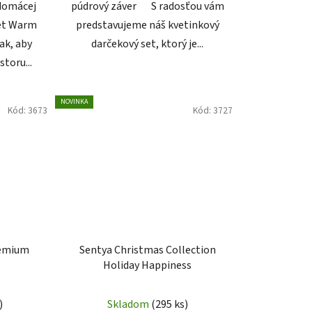
 domácej
púdrový záver S radosťou vám
set Warm
predstavujeme náš kvetinkový
ak, aby
darčekový set, ktorý je...
storu...
NOVINKA
Kód:
3673
Kód:
3727
remium
Sentya Christmas Collection
Holiday Happiness
)
Skladom
(295 ks)