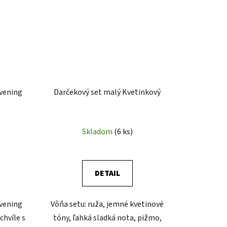
vening
Darčekový set malý Kvetinkový
Skladom
(6 ks)
DETAIL
vening
Vôňa setu: ruža, jemné kvetinové
chvíle s
tóny, ľahká sladká nota, pižmo,