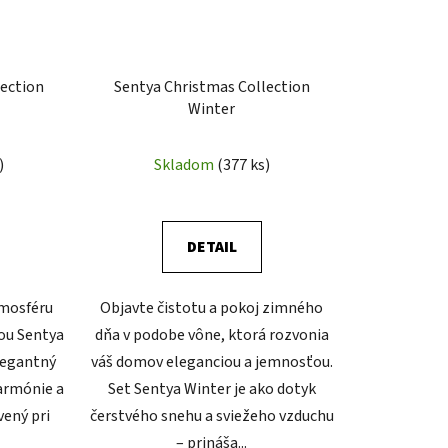
lection
Sentya Christmas Collection
Winter
)
Skladom
(377 ks)
DETAIL
tmosféru
Objavte čistotu a pokoj zimného
ou Sentya
dňa v podobe vône, ktorá rozvonia
legantný
váš domov eleganciou a jemnosťou.
harmónie a
Set Sentya Winter je ako dotyk
vený pri
čerstvého snehu a sviežeho vzduchu
– prináša...