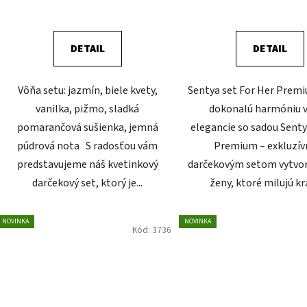
DETAIL
DETAIL
Vôňa setu: jazmín, biele kvety,
Sentya set For Her Prem
vanilka, pižmo, sladká
dokonalú harmóniu v
pomarančová sušienka, jemná
elegancie so sadou Senty
púdrová nota S radosťou vám
Premium – exkluzí
predstavujeme náš kvetinkový
darčekovým setom vytvo
darčekový set, ktorý je...
ženy, ktoré milujú krá
NOVINKA
NOVINKA
Kód:
3736