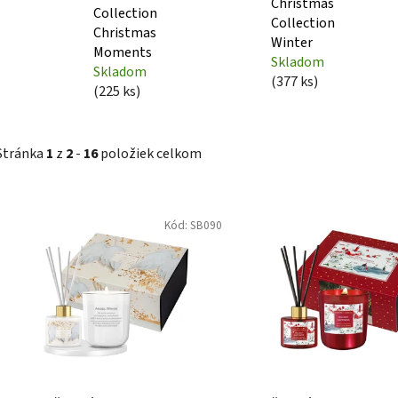
Christmas
Collection
Collection
Christmas
Winter
Moments
Skladom
Skladom
(377 ks)
(225 ks)
Stránka
1
z
2
-
16
položiek celkom
V
Kód:
SB090
ý
p
i
s
p
r
o
d