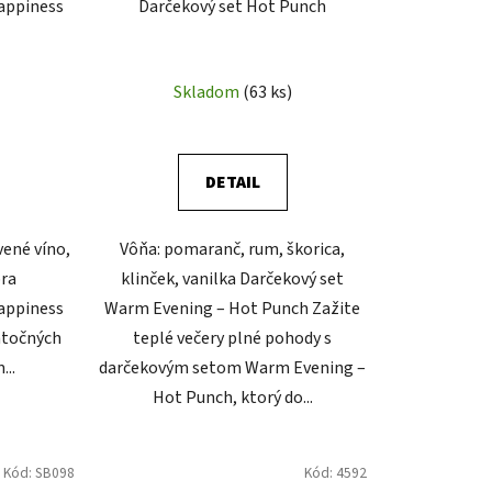
Happiness
Darčekový set Hot Punch
k
t
o
Skladom
(63 ks)
v
DETAIL
vené víno,
Vôňa: pomaranč, rum, škorica,
ambra
klinček, vanilka Darčekový set
Happiness
Warm Evening – Hot Punch Zažite
iatočných
teplé večery plné pohody s
...
darčekovým setom Warm Evening –
Hot Punch, ktorý do...
Kód:
SB098
Kód:
4592