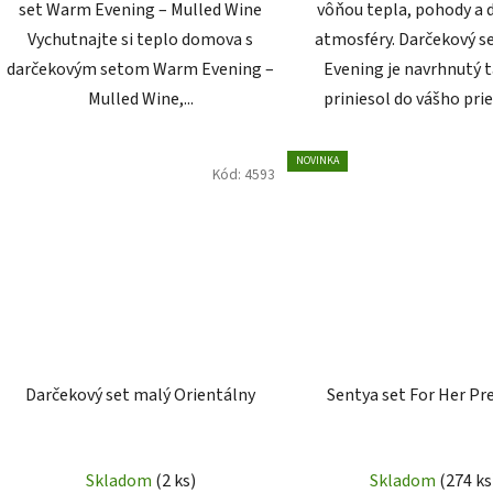
set Warm Evening – Mulled Wine
vôňou tepla, pohody a
Vychutnajte si teplo domova s
atmosféry. Darčekový 
darčekovým setom Warm Evening –
Evening je navrhnutý t
Mulled Wine,...
priniesol do vášho prie
NOVINKA
Kód:
4593
Darčekový set malý Orientálny
Sentya set For Her P
Skladom
(2 ks)
Skladom
(274 ks