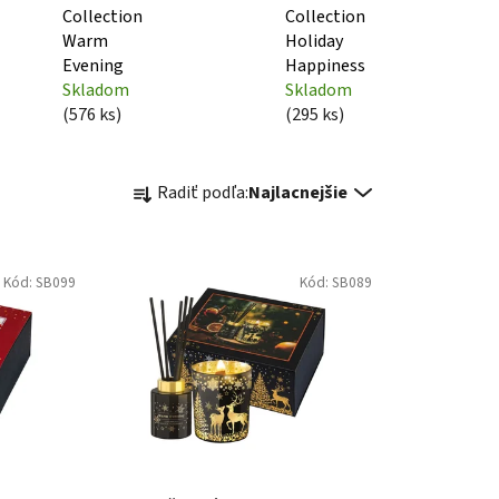
Collection
Collection
Warm
Holiday
Evening
Happiness
Skladom
Skladom
(576 ks)
(295 ks)
R
Radiť podľa:
Najlacnejšie
a
d
e
Kód:
SB099
Kód:
SB089
n
i
e
p
r
o
d
u