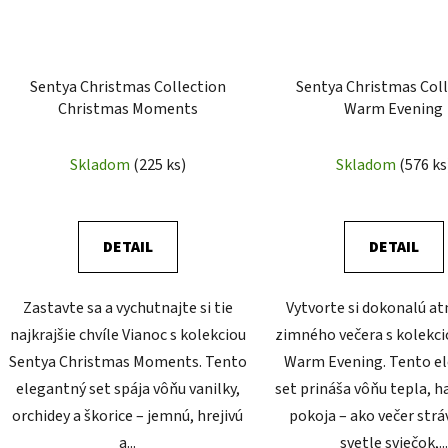
Sentya Christmas Collection
Sentya Christmas Col
Christmas Moments
Warm Evening
Skladom
(225 ks)
Skladom
(576 ks
DETAIL
DETAIL
Zastavte sa a vychutnajte si tie
Vytvorte si dokonalú a
najkrajšie chvíle Vianoc s kolekciou
zimného večera s kolekci
Sentya Christmas Moments. Tento
Warm Evening. Tento e
elegantný set spája vôňu vanilky,
set prináša vôňu tepla, 
orchidey a škorice – jemnú, hrejivú
pokoja – ako večer strá
a...
svetle sviečok,...