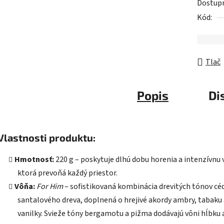
Dostup
Kód:
Tlač
Popis
Di
Vlastnosti produktu:
Hmotnosť:
220 g – poskytuje dlhú dobu horenia a intenzívnu 
ktorá prevoňá každý priestor.
Vôňa:
For Him
– sofistikovaná kombinácia drevitých tónov céd
santalového dreva, doplnená o hrejivé akordy ambry, tabaku 
vanilky. Svieže tóny bergamotu a pižma dodávajú vôni hĺbku 