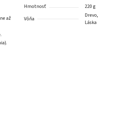
Hmotnosť
220 g
Drevo,
vne až
Vôňa
Láska
.
ia).