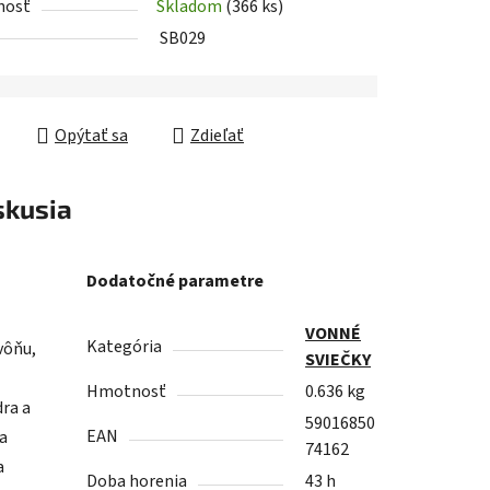
nosť
Skladom
(366 ks)
SB029
Opýtať sa
Zdieľať
skusia
Dodatočné parametre
VONNÉ
Kategória
vôňu,
SVIEČKY
Hmotnosť
0.636 kg
ra a
59016850
EAN
a
74162
a
Doba horenia
43 h