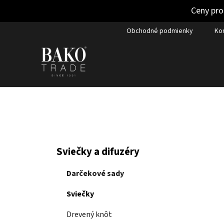
Ceny pro
Prejsť
Obchodné podmienky
Ko
na
obsah
B
K
Preskočiť
Sviečky a difuzéry
a
kategórie
o
t
č
Darčekové sady
e
n
g
Sviečky
ý
ó
p
r
Drevený knôt
i