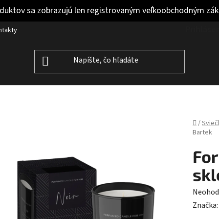
duktov sa zobrazujú len registrovaným veľkoobchodným zá
Prihláse
ntakty
Domov
/
Svieč
Bartek
For
skl
Prieme
Neohod
hodnot
Značka
produk