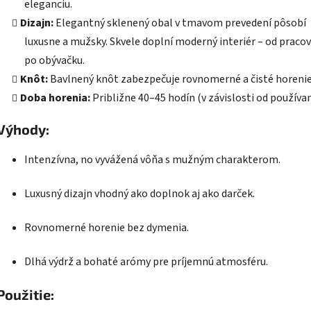
eleganciu.
Dizajn:
Elegantný sklenený obal v tmavom prevedení pôsobí
luxusne a mužsky. Skvele doplní moderný interiér – od praco
po obývačku.
Knôt:
Bavlnený knôt zabezpečuje rovnomerné a čisté horenie
Doba horenia:
Približne 40–45 hodín (v závislosti od používan
Výhody:
Intenzívna, no vyvážená vôňa s mužným charakterom.
Luxusný dizajn vhodný ako doplnok aj ako darček.
Rovnomerné horenie bez dymenia.
Dlhá výdrž a bohaté arómy pre príjemnú atmosféru.
Použitie: