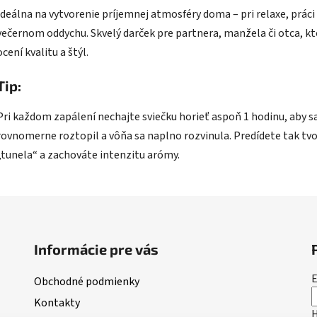
Ideálna na vytvorenie príjemnej atmosféry doma – pri relaxe, práci
večernom oddychu. Skvelý darček pre partnera, manžela či otca, kt
ocení kvalitu a štýl.
Tip:
Pri každom zapálení nechajte sviečku horieť aspoň 1 hodinu, aby s
rovnomerne roztopil a vôňa sa naplno rozvinula. Predídete tak tv
„tunela“ a zachováte intenzitu arómy.
Informácie pre vás
E
Obchodné podmienky
Kontakty