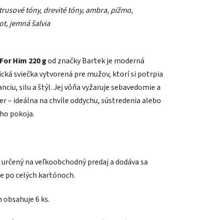
trusové tóny, drevité tóny, ambra, pižmo,
t, jemná šalvia
For Him 220 g
od značky Bartek je moderná
iek.
cká sviečka vytvorená pre mužov, ktorí si potrpia
nciu, silu a štýl. Jej vôňa vyžaruje sebavedomie a
er – ideálna na chvíle oddychu, sústredenia alebo
ho pokoja.
e určený na veľkoobchodný predaj a dodáva sa
e po celých kartónoch.
 obsahuje 6 ks.