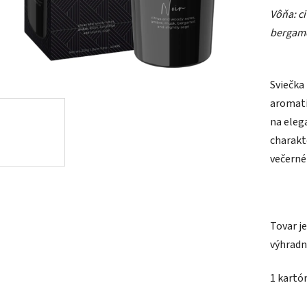
Vôňa: ci
je
bergamo
0,0
z
5
Sviečka
hviezdič
aromati
na elega
charakt
večerné
Tovar j
výhradn
1 kartón