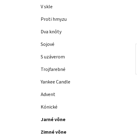
a
e
V skle
n
e
Proti hmyzu
l
Dva knôty
Sojové
S uzáverom
Trojfarebné
Yankee Candle
Advent
Kónické
Jarné vône
Zimné vône