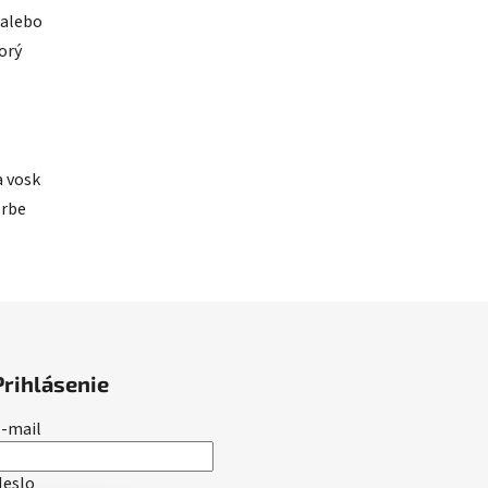
 alebo
orý
a vosk
orbe
Prihlásenie
-mail
Heslo