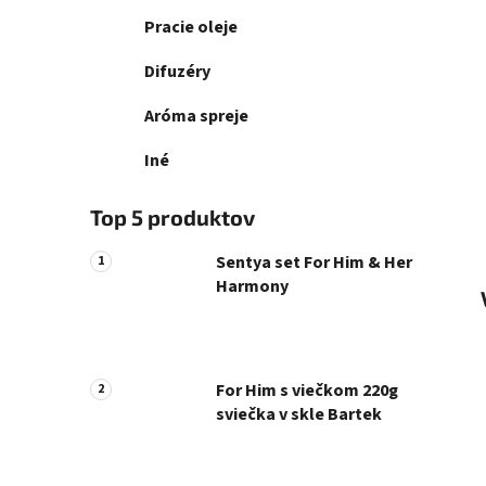
Pracie oleje
Difuzéry
Aróma spreje
Iné
Top 5 produktov
Sentya set For Him & Her
Harmony
For Him s viečkom 220g
sviečka v skle Bartek