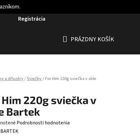
kazníkom.
nie
Registrácia
PRÁZDNY KOŠÍK
NÁKUPNÝ
KOŠÍK
ky a difuzéry
/
Sviečky
/
For Him 220g sviečka v skle
 Him 220g sviečka v
e Bartek
rné
notené
Podrobnosti hodnotenia
enie
:
BARTEK
tu