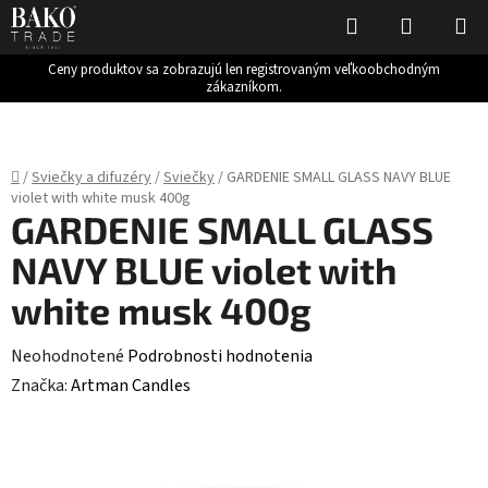
Hľadať
NÁKUP
KOŠÍK
Ceny produktov sa zobrazujú len registrovaným veľkoobchodným
zákazníkom.
Prejsť
na
obsah
Domov
/
Sviečky a difuzéry
/
Sviečky
/
GARDENIE SMALL GLASS NAVY BLUE
violet with white musk 400g
GARDENIE SMALL GLASS
NAVY BLUE violet with
white musk 400g
Priemerné
Neohodnotené
Podrobnosti hodnotenia
hodnotenie
Značka:
Artman Candles
produktu
je
0,0