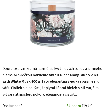
z
5
hviezdičiek.
Doprajte si zmyselnú harmóniu kvetinových tónov a jemného
pižma so sviečkou
Gardenie Small Glass Navy Blue Violet
with White Musk 400 g
. Táto elegantná sviečka spája nežnú
vôňu
fialiek
s hladkými, teplými tónmi
bieleho pižma
, čím
vytvára atmosféru pokoja, elegancie a čistoty.
Dostupnosť
Skladom
(19 ks)