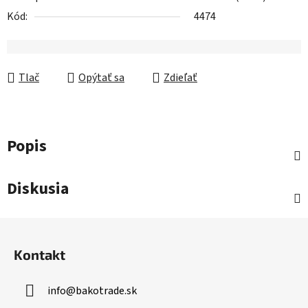
Kód:
4474
Tlač
Opýtať sa
Zdieľať
Popis
Diskusia
Z
á
Kontakt
p
ä
info
@
bakotrade.sk
t