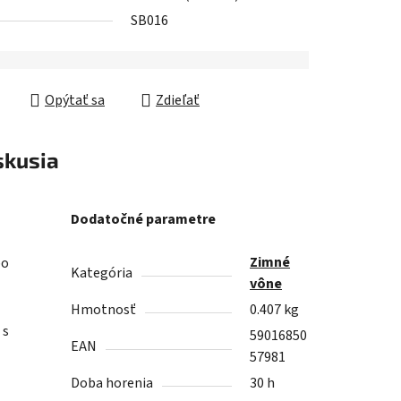
SB016
Opýtať sa
Zdieľať
skusia
Dodatočné parametre
Zimné
bo
Kategória
vône
Hmotnosť
0.407 kg
 s
59016850
EAN
57981
Doba horenia
30 h