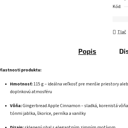
Kód:
Tlač
Popis
Di
Vlastnosti produktu:
Hmotnosť:
115 g – ideálna veľkosť pre menšie priestory ale
doplnkovú atmosféru
Vôňa:
Gingerbread Apple Cinnamon – sladká, korenistá vôňa
tónmi jablka, škorice, perníka a vanilky
Dizajn:
sklenený obal s elegantným zimným motívom