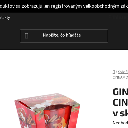
duktov sa zobrazujú len registrovaným veľkoobchodným zá
Prihláse
ntakty
Domov
/
Svieč
CINNAMON
GI
CI
v s
Prieme
Neohod