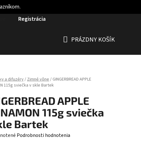
kazníkom.
nie
Registrácia
PRÁZDNY KOŠÍK
NÁKUPNÝ
KOŠÍK
ky a difuzéry
/
Zimné vône
/
GINGERBREAD APPLE
 115g sviečka v skle Bartek
NGERBREAD APPLE
NNAMON 115g sviečka
kle Bartek
rné
notené
Podrobnosti hodnotenia