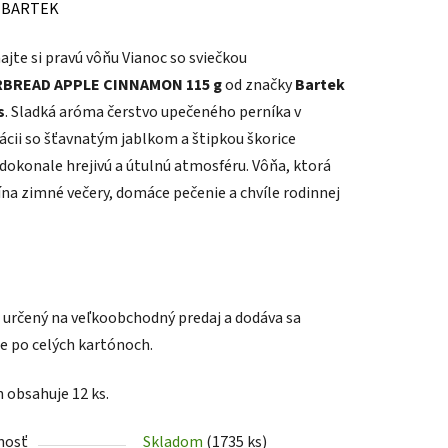
enie
:
BARTEK
tu
ajte si pravú vôňu Vianoc so sviečkou
BREAD APPLE CINNAMON 115 g
od značky
Bartek
s
. Sladká aróma čerstvo upečeného perníka v
cii so šťavnatým jablkom a štipkou škorice
 dokonale hrejivú a útulnú atmosféru. Vôňa, ktorá
iek.
na zimné večery, domáce pečenie a chvíle rodinnej
e určený na veľkoobchodný predaj a dodáva sa
e po celých kartónoch.
n obsahuje 12 ks.
nosť
Skladom
(1735 ks)