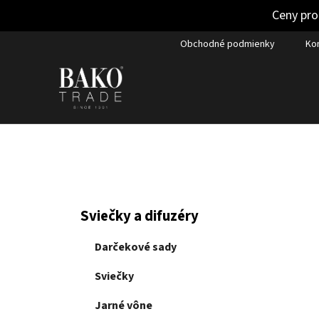
Ceny pro
Prejsť
Obchodné podmienky
Ko
na
obsah
B
K
Preskočiť
Sviečky a difuzéry
a
kategórie
o
t
č
Darčekové sady
e
n
g
Sviečky
ý
ó
p
r
Jarné vône
i