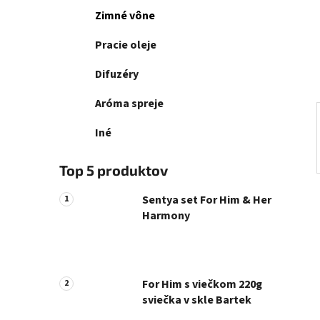
a
e
Zimné vône
n
e
Pracie oleje
l
Difuzéry
Aróma spreje
Iné
Top 5 produktov
Sentya set For Him & Her
Harmony
For Him s viečkom 220g
sviečka v skle Bartek