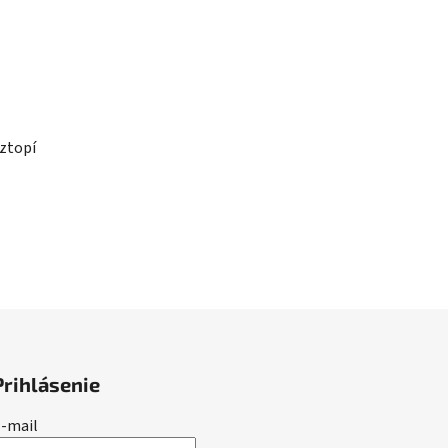
oztopí
Prihlásenie
-mail