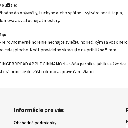
Použitie:
Vhodná do obývačky, kuchyne alebo spálne – vytvára pocit tepla,
domova a sviatočnej atmosféry.
Tip:
Pre rovnomerné horenie nechajte sviečku horieť, kým sa vosk ner
po celej ploche. Knôt pravidelne skracujte na približne 5 mm.
GINGERBREAD APPLE CINNAMON – vôňa perníka, jablka a škorice,
ktorá prinesie do vášho domova pravé čaro Vianoc.
Informácie pre vás
E
Obchodné podmienky