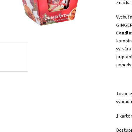
hodnot
Značka
produk
Vychutn
je
GINGER
0,0
Candle
z
kombiná
5
vytvára
hviezdič
pripomí
pohody.
Tovar j
výhradn
1 kartó
Dostup