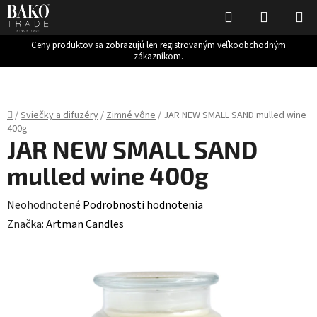
Hľadať
NÁKUP
KOŠÍK
Ceny produktov sa zobrazujú len registrovaným veľkoobchodným
zákazníkom.
Prejsť
na
obsah
Domov
/
Sviečky a difuzéry
/
Zimné vône
/
JAR NEW SMALL SAND mulled wine
400g
JAR NEW SMALL SAND
mulled wine 400g
Priemerné
Neohodnotené
Podrobnosti hodnotenia
hodnotenie
Značka:
Artman Candles
produktu
je
0,0
z