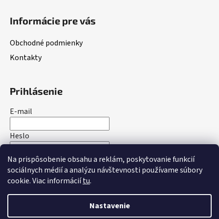
Informácie pre vás
Obchodné podmienky
Kontakty
Prihlásenie
E-mail
Heslo
Na prispôsobenie obsahu a reklám, poskytovanie funkcií
PRIHLÁSIŤ SA
sociálnych médií a analýzu návštevnosti používame súbory
cookie. Viac informácií
tu
.
Nová registrácia
Zabudnuté heslo
Nastavenie