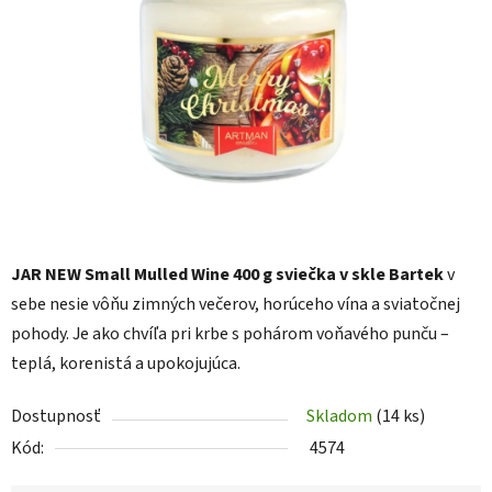
5
hviezdičiek.
JAR NEW Small Mulled Wine 400 g sviečka v skle Bartek
v
sebe nesie vôňu zimných večerov, horúceho vína a sviatočnej
pohody. Je ako chvíľa pri krbe s pohárom voňavého punču –
teplá, korenistá a upokojujúca.
Dostupnosť
Skladom
(14 ks)
Kód:
4574