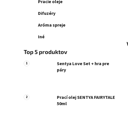
Pracie oleje
Difuzéry
Aróma spreje
Iné
Top 5 produktov
Sentya Love Set + hra pre
páry
Prací olej SENTYA FAIRYTALE
50ml