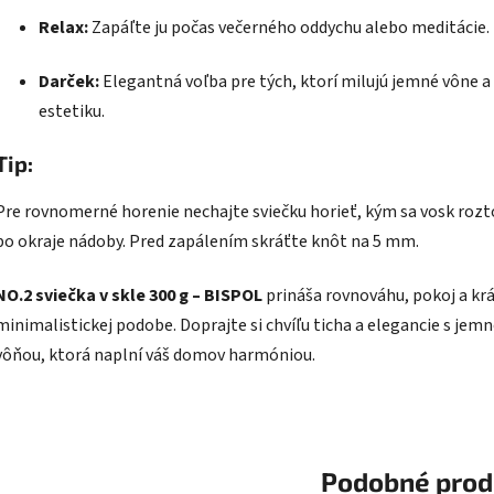
Relax:
Zapáľte ju počas večerného oddychu alebo meditácie.
Darček:
Elegantná voľba pre tých, ktorí milujú jemné vône a
estetiku.
Tip:
Pre rovnomerné horenie nechajte sviečku horieť, kým sa vosk rozt
po okraje nádoby. Pred zapálením skráťte knôt na 5 mm.
NO.2 sviečka v skle 300 g – BISPOL
prináša rovnováhu, pokoj a krá
minimalistickej podobe. Doprajte si chvíľu ticha a elegancie s jem
vôňou, ktorá naplní váš domov harmóniou.
Podobné prod