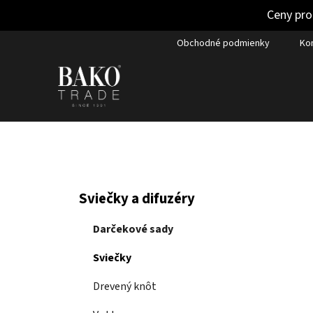
Ceny pro
Prejsť
Obchodné podmienky
Ko
na
obsah
B
K
Preskočiť
Sviečky a difuzéry
a
kategórie
o
t
č
Darčekové sady
e
n
g
Sviečky
ý
ó
p
r
Drevený knôt
i
a