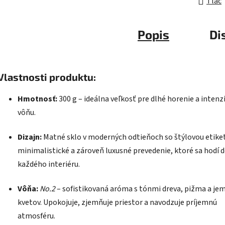
Tlač
Popis
Di
Vlastnosti produktu:
Hmotnosť:
300 g – ideálna veľkosť pre dlhé horenie a intenz
vôňu.
Dizajn:
Matné sklo v moderných odtieňoch so štýlovou etike
minimalistické a zároveň luxusné prevedenie, ktoré sa hodí 
každého interiéru.
Vôňa:
No.2
– sofistikovaná aróma s tónmi dreva, pižma a je
kvetov. Upokojuje, zjemňuje priestor a navodzuje príjemnú
atmosféru.