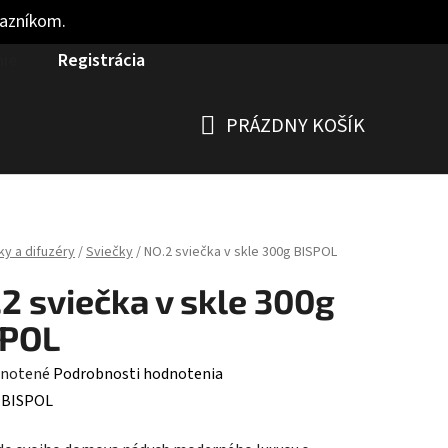
kazníkom.
nie
Registrácia
PRÁZDNY KOŠÍK
NÁKUPNÝ
KOŠÍK
ky a difuzéry
/
Sviečky
/
NO.2 sviečka v skle 300g BISPOL
2 sviečka v skle 300g
SPOL
rné
notené
Podrobnosti hodnotenia
enie
:
BISPOL
tu