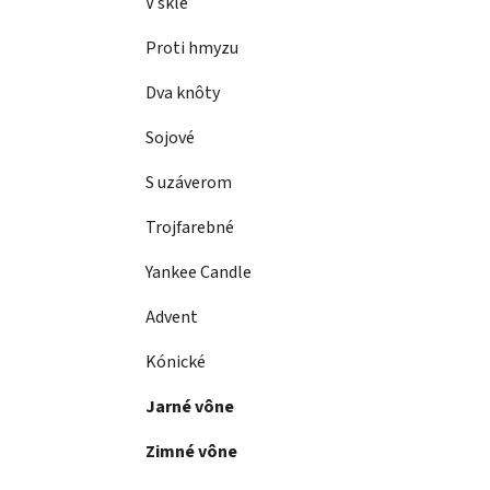
e
V skle
n
e
Proti hmyzu
l
Dva knôty
Sojové
S uzáverom
Trojfarebné
Yankee Candle
Advent
Kónické
Jarné vône
Zimné vône