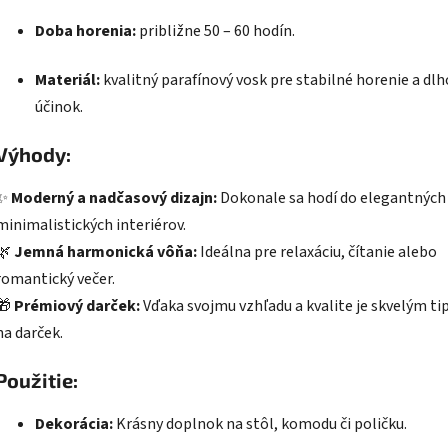
Doba horenia:
približne 50 – 60 hodín.
Materiál:
kvalitný parafínový vosk pre stabilné horenie a dl
účinok.
Výhody:
✨
Moderný a nadčasový dizajn:
Dokonale sa hodí do elegantných 
minimalistických interiérov.
🌿
Jemná harmonická vôňa:
Ideálna pre relaxáciu, čítanie alebo
romantický večer.
🎁
Prémiový darček:
Vďaka svojmu vzhľadu a kvalite je skvelým t
na darček.
Použitie:
Dekorácia:
Krásny doplnok na stôl, komodu či poličku.