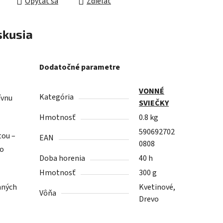
Opýtať sa
Zdieľať
skusia
Dodatočné parametre
VONNÉ
Kategória
ívnu
SVIEČKY
Hmotnosť
0.8 kg
590692702
tou –
EAN
0808
do
Doba horenia
40 h
Hmotnosť
300 g
mných
Kvetinové,
Vôňa
Drevo