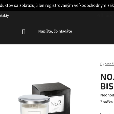
duktov sa zobrazujú len registrovaným veľkoobchodným zá
Prihláse
ntakty
Domov
/
Svieč
NO.
BI
Prieme
Neohod
hodnot
Značka
produk