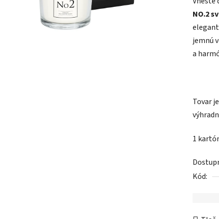
Vneste 
je
NO.2 sv
0,0
elegant
z
jemnú v
5
a harmó
hviezdič
Tovar j
výhradn
1 kartón
Dostup
Kód: