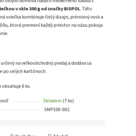
do svojho domova nádych moderného luxusu s
iečkou v skle 300 g od značky BISPOL
. Táto
ná sviečka kombinuje čistý dizajn, prémiový vosk a
ôňu, ktorá premení každý priestor na oázu pokoja
nie.
iek.
e určený na veľkoobchodný predaj a dodáva sa
e po celých kartónoch.
 obsahuje 6 ks.
nosť
Skladom
(7 ks)
SNP100-002