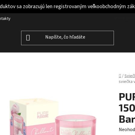
duktov sa zobrazujú len registrovaným veľkoobchodným zá
Prihláse
ntakty
Domov
/
Svieč
sviečka 
PUR
150
Bar
Prieme
Neohod