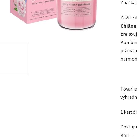
hodnot
Značka
produk
Zažite 
je
Chillou
0,0
zrelaxuj
z
Kombinu
5
pižma a
hviezdič
harmón
Tovar j
výhradn
1 kartó
Dostup
Kód: