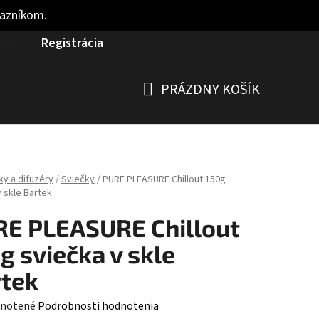
kazníkom.
nie
Registrácia
PRÁZDNY KOŠÍK
NÁKUPNÝ
KOŠÍK
ky a difuzéry
/
Sviečky
/
PURE PLEASURE Chillout 150g
v skle Bartek
E PLEASURE Chillout
g sviečka v skle
tek
rné
notené
Podrobnosti hodnotenia