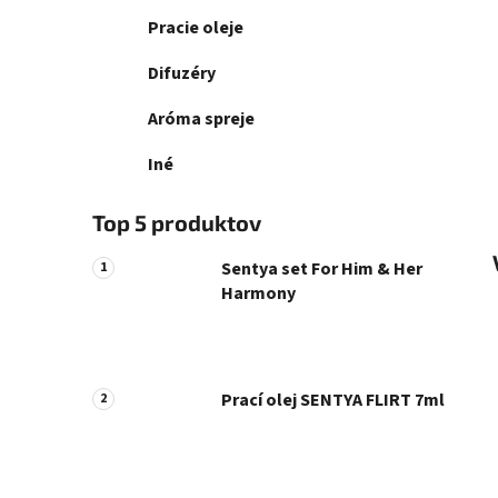
Pracie oleje
Difuzéry
Aróma spreje
Iné
Top 5 produktov
Sentya set For Him & Her
Harmony
Prací olej SENTYA FLIRT 7ml