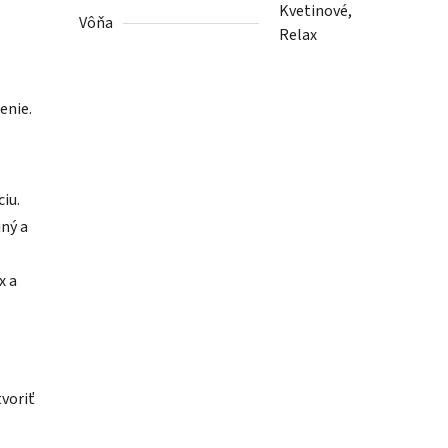
Kvetinové,
Vôňa
Relax
enie.
iu.
ný a
x a
tvoriť