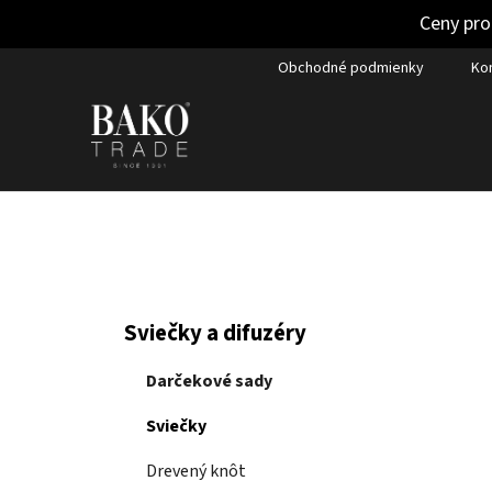
Ceny pro
Prejsť
Obchodné podmienky
Ko
na
obsah
B
K
Preskočiť
Sviečky a difuzéry
a
kategórie
o
t
č
Darčekové sady
e
n
g
Sviečky
ý
ó
p
r
Drevený knôt
i