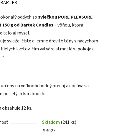
enie
:
BARTEK
tu
dokonalý oddych so
sviečkou PURE PLEASURE
t 150 g od Bartek Candles
– vôňou, ktorá
e telo aj myseľ.
je svieže, čisté a jemne drevité tóny s nádychom
 bielych kvetov, čím vytvára atmosféru pokoja a
iek.
ie.
e určený na veľkoobchodný predaj a dodáva sa
e po celých kartónoch.
n obsahuje 12 ks.
nosť
Skladom
(241 ks)
SB027