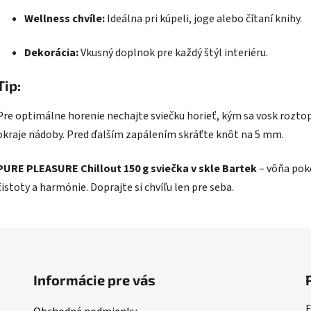
Wellness chvíle:
Ideálna pri kúpeli, joge alebo čítaní knihy.
Dekorácia:
Vkusný doplnok pre každý štýl interiéru.
Tip:
Pre optimálne horenie nechajte sviečku horieť, kým sa vosk rozto
okraje nádoby. Pred ďalším zapálením skráťte knôt na 5 mm.
PURE PLEASURE Chillout 150 g sviečka v skle Bartek
– vôňa pok
čistoty a harmónie. Doprajte si chvíľu len pre seba.
Informácie pre vás
E