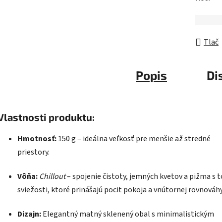
Tlač
Popis
Di
Vlastnosti produktu:
Hmotnosť:
150 g – ideálna veľkosť pre menšie až stredné
priestory.
Vôňa:
Chillout
– spojenie čistoty, jemných kvetov a pižma s 
sviežosti, ktoré prinášajú pocit pokoja a vnútornej rovnováhy
Dizajn:
Elegantný matný sklenený obal s minimalistickým