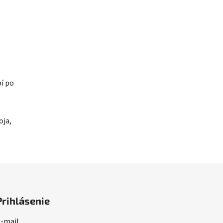
pí po
oja,
Prihlásenie
-mail