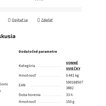
Opýtať sa
Zdieľať
skusia
Dodatočné parametre
VONNÉ
Kategória
SVIEČKY
Hmotnosť
0.441 kg
590168507
tónmi
EAN
3882
.
Doba horenia
33 h
Hmotnosť
150 g