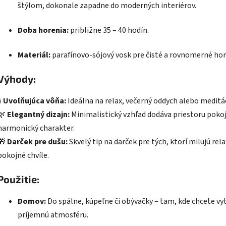
štýlom, dokonale zapadne do moderných interiérov.
Doba horenia:
približne 35 – 40 hodín.
Materiál:
parafínovo-sójový vosk pre čisté a rovnomerné hor
Výhody:
️
Uvoľňujúca vôňa:
Ideálna na relax, večerný oddych alebo meditác
🌿
Elegantný dizajn:
Minimalistický vzhľad dodáva priestoru pokoj
harmonický charakter.
🎁
Darček pre dušu:
Skvelý tip na darček pre tých, ktorí milujú rela
pokojné chvíle.
Použitie:
Domov:
Do spálne, kúpeľne či obývačky – tam, kde chcete vy
príjemnú atmosféru.