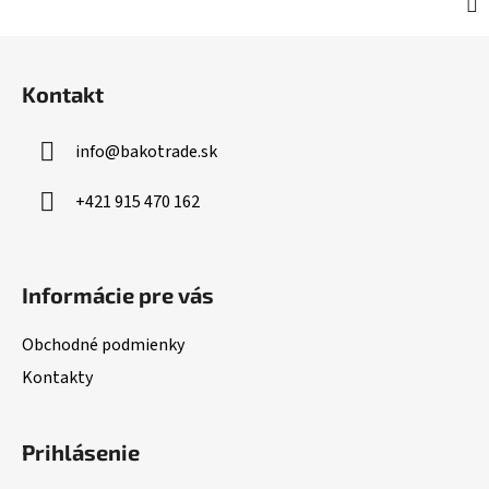
Z
á
Kontakt
p
ä
info
@
bakotrade.sk
t
i
+421 915 470 162
e
Informácie pre vás
Obchodné podmienky
Kontakty
Prihlásenie