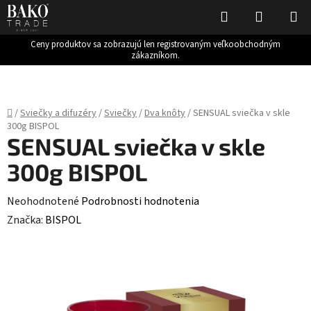
Hľadať
NÁKUP
KOŠÍK
Ceny produktov sa zobrazujú len registrovaným veľkoobchodným
zákazníkom.
Prejsť
na
obsah
Domov
/
Sviečky a difuzéry
/
Sviečky
/
Dva knôty
/
SENSUAL sviečka v skle
300g BISPOL
SENSUAL sviečka v skle
300g BISPOL
Priemerné
Neohodnotené
Podrobnosti hodnotenia
hodnotenie
Značka:
BISPOL
produktu
je
0,0
z