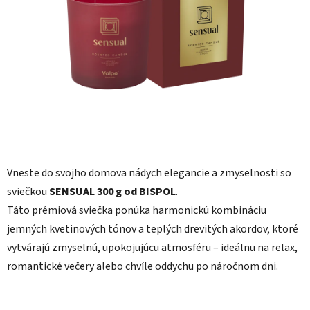
5
hviezdičiek.
Vneste do svojho domova nádych elegancie a zmyselnosti so
sviečkou
SENSUAL 300 g od BISPOL
.
Táto prémiová sviečka ponúka harmonickú kombináciu
jemných kvetinových tónov a teplých drevitých akordov, ktoré
vytvárajú zmyselnú, upokojujúcu atmosféru – ideálnu na relax,
romantické večery alebo chvíle oddychu po náročnom dni.