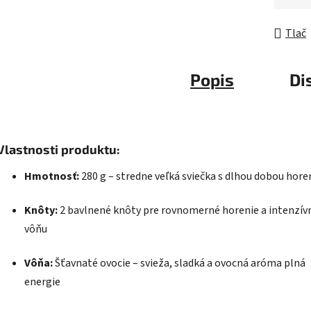
Tlač
Popis
Di
Vlastnosti produktu:
Hmotnosť:
280 g – stredne veľká sviečka s dlhou dobou hore
Knôty:
2 bavlnené knôty pre rovnomerné horenie a intenzívn
vôňu
Vôňa:
Šťavnaté ovocie – svieža, sladká a ovocná aróma plná
energie