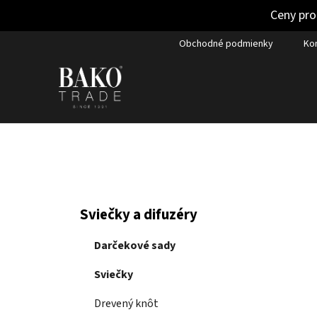
Ceny pro
Prejsť
Obchodné podmienky
Ko
na
obsah
B
K
Preskočiť
Sviečky a difuzéry
a
kategórie
o
t
č
Darčekové sady
e
n
g
Sviečky
ý
ó
p
r
Drevený knôt
i