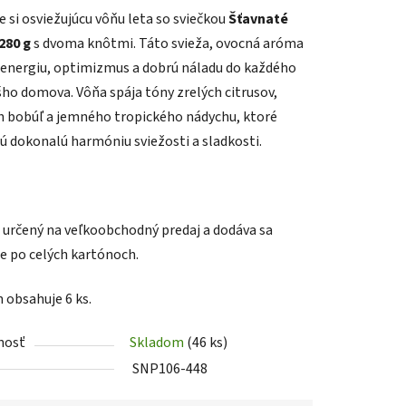
e si osviežujúcu vôňu leta so sviečkou
Šťavnaté
280 g
s dvoma knôtmi. Táto svieža, ovocná aróma
 energiu, optimizmus a dobrú náladu do každého
šho domova. Vôňa spája tóny zrelých citrusov,
h bobúľ a jemného tropického nádychu, ktoré
iek.
jú dokonalú harmóniu sviežosti a sladkosti.
e určený na veľkoobchodný predaj a dodáva sa
e po celých kartónoch.
 obsahuje 6 ks.
nosť
Skladom
(46 ks)
SNP106-448