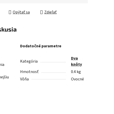
Opýtať sa
Zdieľať
skusia
Dodatočné parametre
Dva
Kategória
knôty
nia
Hmotnosť
0.4 kg
ejšiu
Vôňa
Ovocné