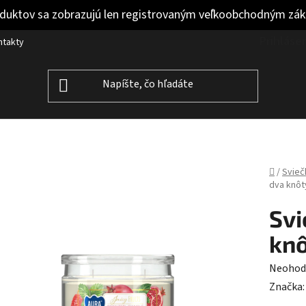
duktov sa zobrazujú len registrovaným veľkoobchodným zá
Prihláse
ntakty
Domov
/
Svieč
dva knôt
Svi
knô
Prieme
Neohod
hodnot
Značka
produk