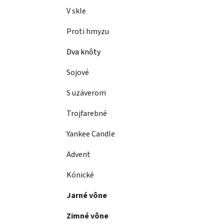
a
e
V skle
n
e
Proti hmyzu
l
Dva knôty
Sojové
S uzáverom
Trojfarebné
Yankee Candle
Advent
Kónické
Jarné vône
Zimné vône