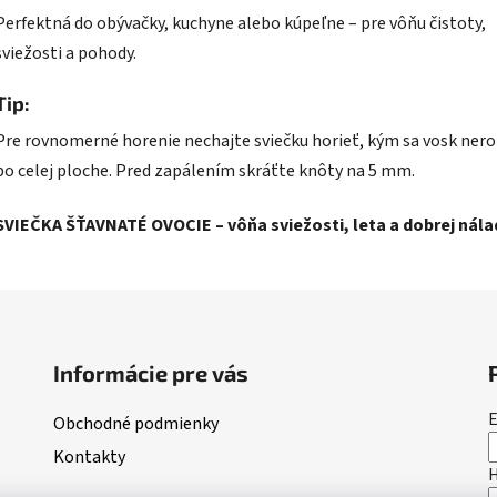
Perfektná do obývačky, kuchyne alebo kúpeľne – pre vôňu čistoty,
sviežosti a pohody.
Tip:
Pre rovnomerné horenie nechajte sviečku horieť, kým sa vosk ner
po celej ploche. Pred zapálením skráťte knôty na 5 mm.
SVIEČKA ŠŤAVNATÉ OVOCIE – vôňa sviežosti, leta a dobrej nála
Informácie pre vás
E
Obchodné podmienky
Kontakty