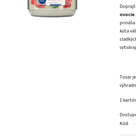
Doprajt
je
ovocie 
0,0
prináša
z
kúta vá
5
sladkýc
hviezdič
vytvára
Tovar j
výhradn
1 kartón
Dostup
Kód: