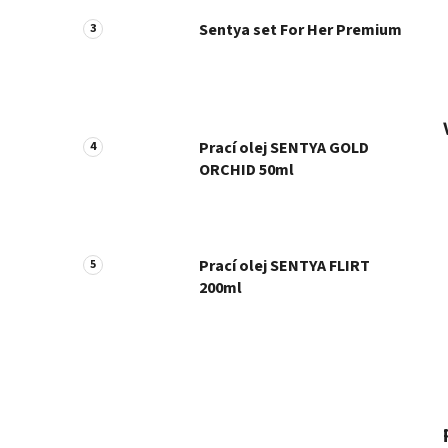
Sentya set For Her Premium
Prací olej SENTYA GOLD
ORCHID 50ml
Prací olej SENTYA FLIRT
200ml