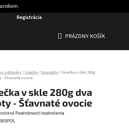
kazníkom.
nie
Registrácia
PRÁZDNY KOŠÍK
NÁKUPNÝ
KOŠÍK
ky a difuzéry
/
Sviečky
/
Dva knôty
/
Sviečka v skle 280g
y - Šťavnaté ovocie
ečka v skle 280g dva
ty - Šťavnaté ovocie
rné
notené
Podrobnosti hodnotenia
enie
:
BISPOL
tu