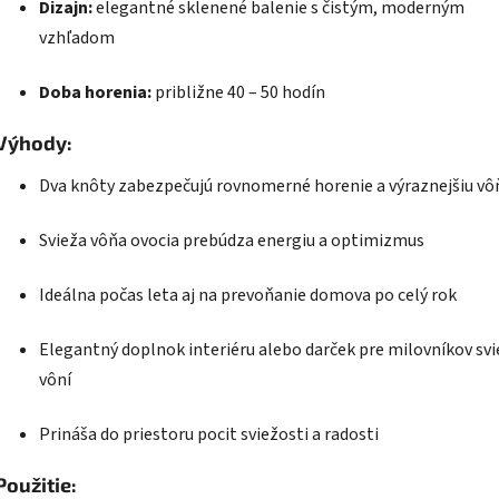
Dizajn:
elegantné sklenené balenie s čistým, moderným
vzhľadom
Doba horenia:
približne 40 – 50 hodín
Výhody:
Dva knôty zabezpečujú rovnomerné horenie a výraznejšiu vô
Svieža vôňa ovocia prebúdza energiu a optimizmus
Ideálna počas leta aj na prevoňanie domova po celý rok
Elegantný doplnok interiéru alebo darček pre milovníkov svi
vôní
Prináša do priestoru pocit sviežosti a radosti
Použitie: