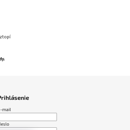
oztopí
dy.
Prihlásenie
-mail
Heslo