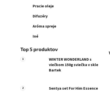
Pracie oleje
Difuzéry
Aróma spreje
Iné
Top 5 produktov
WINTER WONDERLAND s
viečkom 150g sviečka v skle
Bartek
Sentya set For Him Essence