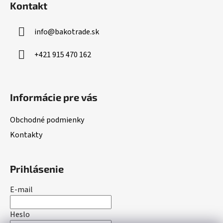
Kontakt
p
ä
info
@
bakotrade.sk
t
i
+421 915 470 162
e
Informácie pre vás
Obchodné podmienky
Kontakty
Prihlásenie
E-mail
Heslo