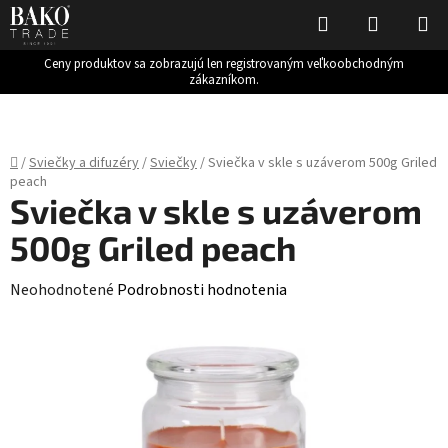
Hľadať
NÁKUP
KOŠÍK
Ceny produktov sa zobrazujú len registrovaným veľkoobchodným
zákazníkom.
Prejsť
na
obsah
Domov
/
Sviečky a difuzéry
/
Sviečky
/
Sviečka v skle s uzáverom 500g Griled
peach
Sviečka v skle s uzáverom
500g Griled peach
Priemerné
Neohodnotené
Podrobnosti hodnotenia
hodnotenie
produktu
je
0,0
z