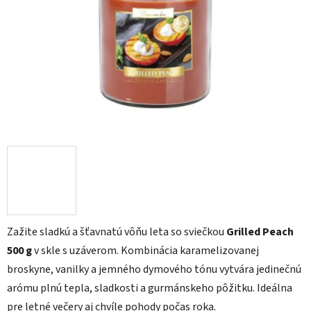
5
hviezdičiek.
Zažite sladkú a šťavnatú vôňu leta so sviečkou
Grilled Peach
500 g
v skle s uzáverom. Kombinácia karamelizovanej
broskyne, vanilky a jemného dymového tónu vytvára jedinečnú
arómu plnú tepla, sladkosti a gurmánskeho pôžitku. Ideálna
pre letné večery aj chvíle pohody počas roka.