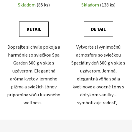
Skladom
(85 ks)
Skladom
(138 ks)
DETAIL
DETAIL
Doprajte si chvíle pokoja a
Vytvorte si výnimočnú
harmónie so sviečkou Spa
atmosféru so sviečkou
Garden 500 g v skle s
Špeciálny deň 500 g v skle s
uzáverom. Elegantná
uzáverom. Jemná,
aróma kvetov, jemného
elegantná vôňa spája
pižma a sviežich tónov
kvetinové a ovocné tóny s
pripomína vôňu luxusného
dotykom vanilky –
wellness...
symbolizuje radosť,...
Z
á