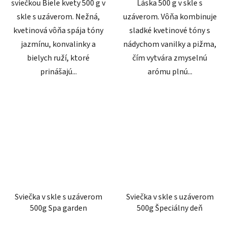
sviečkou Biele kvety 500 g v
Láska 500 g v skle s
skle s uzáverom. Nežná,
uzáverom. Vôňa kombinuje
kvetinová vôňa spája tóny
sladké kvetinové tóny s
jazmínu, konvalinky a
nádychom vanilky a pižma,
bielych ruží, ktoré
čím vytvára zmyselnú
prinášajú...
arómu plnú...
Sviečka v skle s uzáverom
Sviečka v skle s uzáverom
500g Spa garden
500g Špeciálny deň