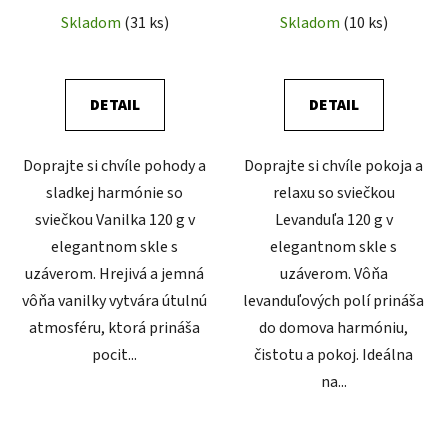
Skladom
(31 ks)
Skladom
(10 ks)
DETAIL
DETAIL
Doprajte si chvíle pohody a
Doprajte si chvíle pokoja a
sladkej harmónie so
relaxu so sviečkou
sviečkou Vanilka 120 g v
Levanduľa 120 g v
elegantnom skle s
elegantnom skle s
uzáverom. Hrejivá a jemná
uzáverom. Vôňa
vôňa vanilky vytvára útulnú
levanduľových polí prináša
atmosféru, ktorá prináša
do domova harmóniu,
pocit...
čistotu a pokoj. Ideálna
na...