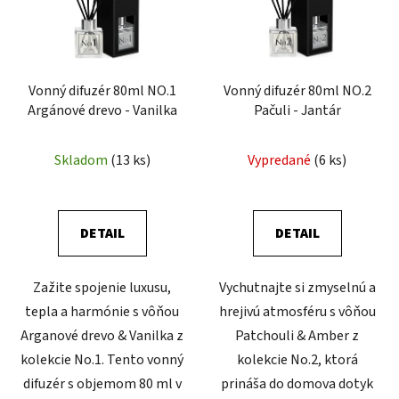
Vonný difuzér 80ml NO.1
Vonný difuzér 80ml NO.2
Argánové drevo - Vanilka
Pačuli - Jantár
Skladom
(13 ks)
Vypredané
(6 ks)
DETAIL
DETAIL
Zažite spojenie luxusu,
Vychutnajte si zmyselnú a
tepla a harmónie s vôňou
hrejivú atmosféru s vôňou
Arganové drevo & Vanilka z
Patchouli & Amber z
kolekcie No.1. Tento vonný
kolekcie No.2, ktorá
difuzér s objemom 80 ml v
prináša do domova dotyk