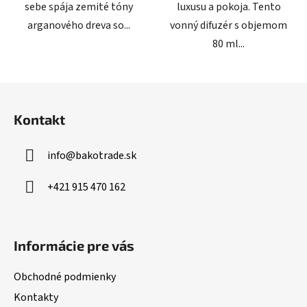
sebe spája zemité tóny
luxusu a pokoja. Tento
arganového dreva so...
vonný difuzér s objemom
80 ml...
Z
á
Kontakt
p
ä
info
@
bakotrade.sk
t
i
+421 915 470 162
e
Informácie pre vás
Obchodné podmienky
Kontakty