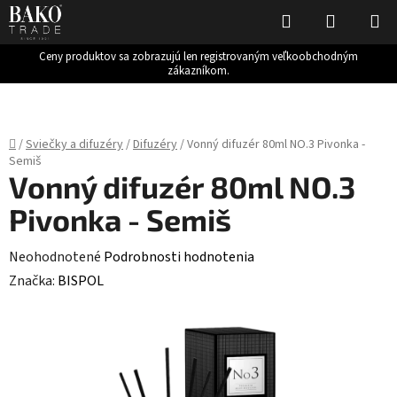
Hľadať
NÁKUP
KOŠÍK
Ceny produktov sa zobrazujú len registrovaným veľkoobchodným
zákazníkom.
Prejsť
na
obsah
Domov
/
Sviečky a difuzéry
/
Difuzéry
/
Vonný difuzér 80ml NO.3 Pivonka -
Semiš
Vonný difuzér 80ml NO.3
Pivonka - Semiš
Priemerné
Neohodnotené
Podrobnosti hodnotenia
hodnotenie
Značka:
BISPOL
produktu
je
0,0
z