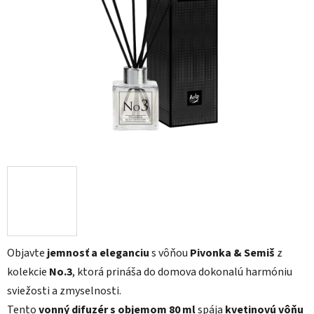
5
hviezdičiek.
Objavte
jemnosť a eleganciu
s vôňou
Pivonka & Semiš
z
kolekcie
No.3
, ktorá prináša do domova dokonalú harmóniu
sviežosti a zmyselnosti.
Tento
vonný difuzér s objemom 80 ml
spája
kvetinovú vôňu