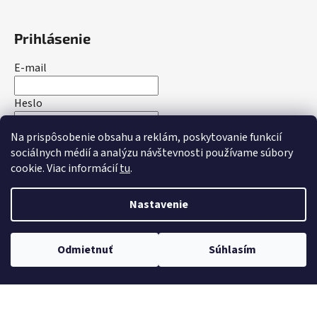
Prihlásenie
E-mail
Heslo
Na prispôsobenie obsahu a reklám, poskytovanie funkcií
PRIHLÁSIŤ SA
sociálnych médií a analýzu návštevnosti používame súbory
cookie. Viac informácií
tu
.
Nová registrácia
Zabudnuté heslo
Nastavenie
Vytvoril Shoptet
Odmietnuť
Súhlasím
Copyright 2026
bakotrade.sk
. Všetky práva vyhradené.
Upraviť nastavenie cookies