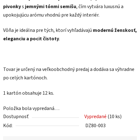
pivonky
s
jemnými tónmi semišu
, čím vytvára luxusnú a
upokojujúcu arómu vhodnú pre každý interiér.
Vôňa je ideálna pre tých, ktorí vyhľadávajú
modernú ženskosť,
eleganciu a pocit čistoty
.
Tovar je určený na veľkoobchodný predaj a dodáva sa výhradne
po celých kartónoch.
1 kartón obsahuje 12 ks.
Položka bola vypredaná…
Dostupnosť
Vypredané
(10 ks)
Kód:
DZ80-003