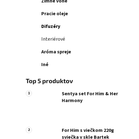
e
Zimné vône
n
e
Pracie oleje
l
Difuzéry
Interiérové
Aróma spreje
Iné
Top 5 produktov
Sentya set For Him & Her
Harmony
For Him s viečkom 220g
sviečka v skle Bartek