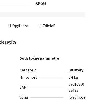
SB064
Opýtať sa
Zdieľať
skusia
Dodatočné parametre
Kategória
Difuzéry
Hmotnosť
0.4 kg
59016850
EAN
83423
Vôňa
Kvetinové