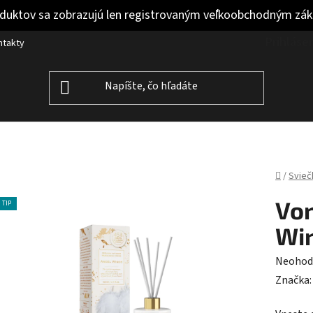
duktov sa zobrazujú len registrovaným veľkoobchodným zá
Prihláse
ntakty
Domov
/
Svieč
Von
TIP
Wi
Prieme
Neohod
hodnot
Značka
produk