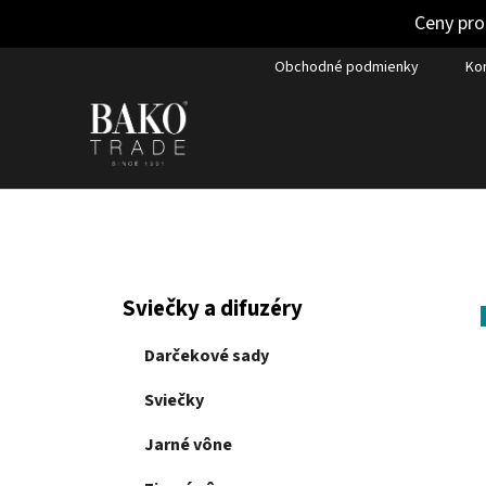
Ceny pro
Prejsť
Obchodné podmienky
Ko
na
obsah
B
K
Preskočiť
Sviečky a difuzéry
a
kategórie
o
t
č
Darčekové sady
e
n
g
Sviečky
ý
ó
p
r
Jarné vône
i
a