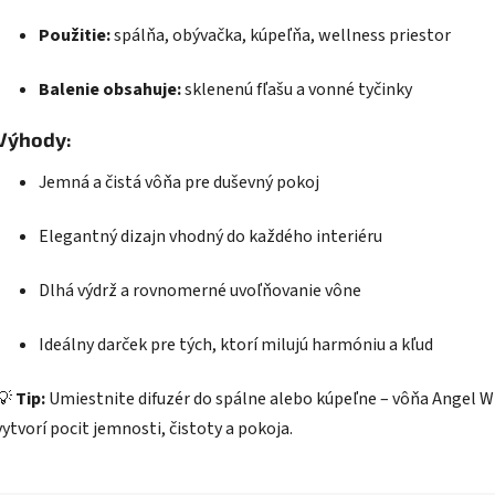
Použitie:
spálňa, obývačka, kúpeľňa, wellness priestor
Balenie obsahuje:
sklenenú fľašu a vonné tyčinky
Výhody:
Jemná a čistá vôňa pre duševný pokoj
Elegantný dizajn vhodný do každého interiéru
Dlhá výdrž a rovnomerné uvoľňovanie vône
Ideálny darček pre tých, ktorí milujú harmóniu a kľud
💡
Tip:
Umiestnite difuzér do spálne alebo kúpeľne – vôňa Angel W
vytvorí pocit jemnosti, čistoty a pokoja.