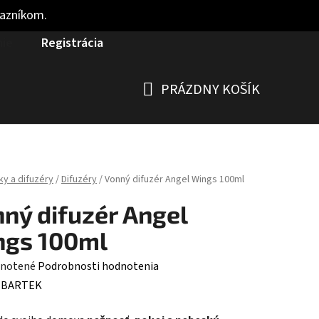
kazníkom.
nie
Registrácia
PRÁZDNY KOŠÍK
NÁKUPNÝ
KOŠÍK
ky a difuzéry
/
Difuzéry
/
Vonný difuzér Angel Wings 100ml
ný difuzér Angel
ngs 100ml
rné
notené
Podrobnosti hodnotenia
enie
:
BARTEK
tu