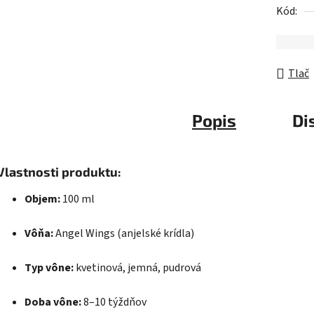
Kód:
Tlač
Popis
Di
Vlastnosti produktu:
Objem:
100 ml
Vôňa:
Angel Wings (anjelské krídla)
Typ vône:
kvetinová, jemná, pudrová
Doba vône:
8–10 týždňov