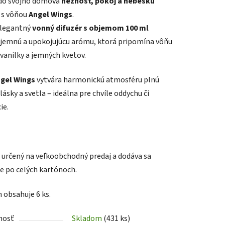
do svojho domova
nežnosť, pokoj a nebeskú
s vôňou
Angel Wings
.
elegantný
vonný difuzér s objemom 100 ml
 jemnú a upokojujúcu arómu, ktorá pripomína vôňu
 vanilky a jemných kvetov.
iek.
gel Wings
vytvára harmonickú atmosféru plnú
lásky a svetla – ideálna pre chvíle oddychu či
ie.
e určený na veľkoobchodný predaj a dodáva sa
e po celých kartónoch.
 obsahuje 6 ks.
nosť
Skladom
(431 ks)