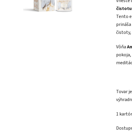
Vneste 
je
čistotu
0,0
Tento 
z
prináša
5
čistoty,
hviezdič
Vôňa
An
pokoja, 
meditác
Tovar j
výhradn
1 kartón
Dostup