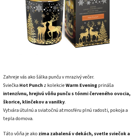
5
hviezdičiek.
Zahreje vás ako šálka punču v mrazivý večer.
Sviečka
Hot Punch
z kolekcie
Warm Evening
prináša
intenzívnu, hrejivú vôňu punču s tónmi červeného ovocia,
škorice, klinčekov a vanilky
.
Vytvára útulnú a sviatočnú atmosféru plnú radosti, pokoja a
tepla domova.
Táto vôňa je ako
zima zabalená v dekách, svetle sviečok a