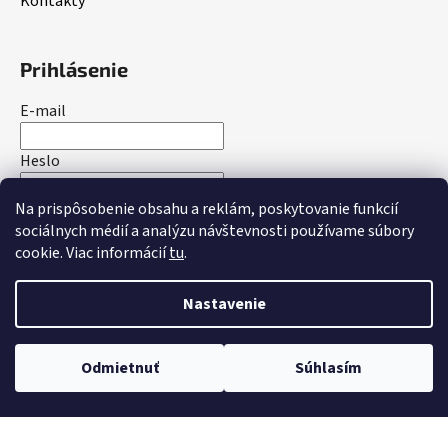
Kontakty
Prihlásenie
E-mail
Heslo
Na prispôsobenie obsahu a reklám, poskytovanie funkcií
PRIHLÁSIŤ SA
sociálnych médií a analýzu návštevnosti používame súbory
cookie. Viac informácií
tu
.
Nová registrácia
Zabudnuté heslo
Nastavenie
Vytvoril Shoptet
Odmietnuť
Súhlasím
Copyright 2026
bakotrade.sk
. Všetky práva vyhradené.
Upraviť nastavenie cookies