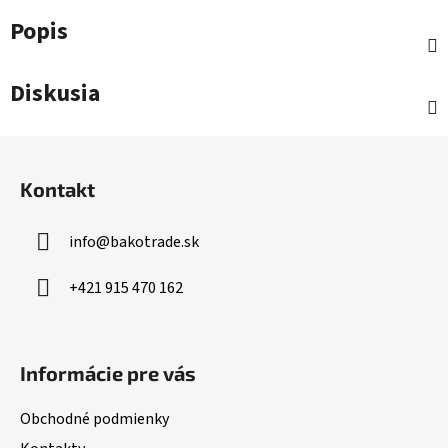
Popis
Diskusia
Z
á
Kontakt
p
ä
info
@
bakotrade.sk
t
i
+421 915 470 162
e
Informácie pre vás
Obchodné podmienky