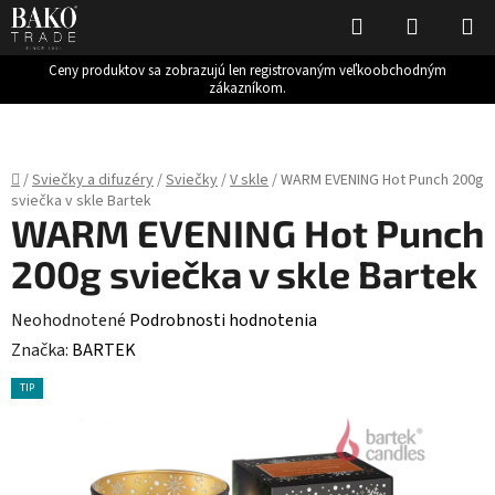
Hľadať
NÁKUP
KOŠÍK
Ceny produktov sa zobrazujú len registrovaným veľkoobchodným
zákazníkom.
Prejsť
na
obsah
Domov
/
Sviečky a difuzéry
/
Sviečky
/
V skle
/
WARM EVENING Hot Punch 200g
sviečka v skle Bartek
WARM EVENING Hot Punch
200g sviečka v skle Bartek
Priemerné
Neohodnotené
Podrobnosti hodnotenia
hodnotenie
Značka:
BARTEK
produktu
TIP
je
0,0
z