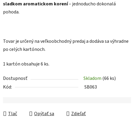
sladkom aromatickom korení
– jednoducho dokonalá
pohoda.
Tovar je určený na veľkoobchodný predaj a dodáva sa výhradne
po celých kartónoch.
1 kartón obsahuje 6 ks.
Dostupnosť
Skladom
(66 ks)
Kód:
SB063
Tlač
Opýtať sa
Zdieľať