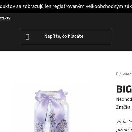
duktov sa zobrazujú len registrovaným veľkoobchodným zá
Prihláse
ntakty
Domov
/
Svieč
BI
Prieme
Neohod
hodnot
Značka
produk
Vôňa: l
je
pižmo, č
0,0