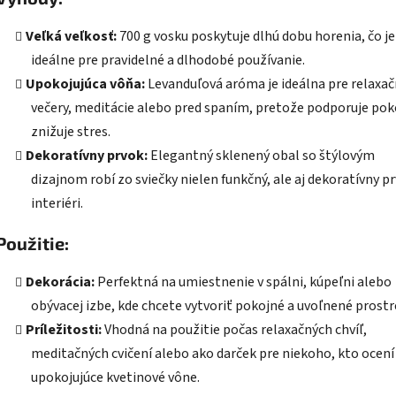
Veľká veľkosť:
700 g vosku poskytuje dlhú dobu horenia, čo je
ideálne pre pravidelné a dlhodobé používanie.
Upokojujúca vôňa:
Levanduľová aróma je ideálna pre relaxa
večery, meditácie alebo pred spaním, pretože podporuje pok
znižuje stres.
Dekoratívny prvok:
Elegantný sklenený obal so štýlovým
dizajnom robí zo sviečky nielen funkčný, ale aj dekoratívny pr
interiéri.
Použitie:
Dekorácia:
Perfektná na umiestnenie v spálni, kúpeľni alebo
obývacej izbe, kde chcete vytvoriť pokojné a uvoľnené prostr
Príležitosti:
Vhodná na použitie počas relaxačných chvíľ,
meditačných cvičení alebo ako darček pre niekoho, kto ocení
upokojujúce kvetinové vône.