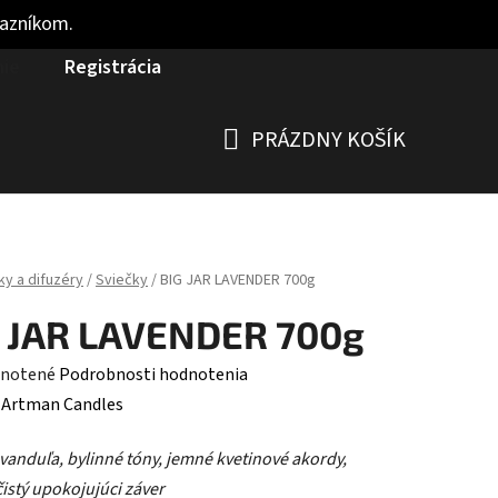
kazníkom.
nie
Registrácia
PRÁZDNY KOŠÍK
NÁKUPNÝ
KOŠÍK
ky a difuzéry
/
Sviečky
/
BIG JAR LAVENDER 700g
G JAR LAVENDER 700g
rné
notené
Podrobnosti hodnotenia
enie
:
Artman Candles
tu
evanduľa, bylinné tóny, jemné kvetinové akordy,
istý upokojujúci záver