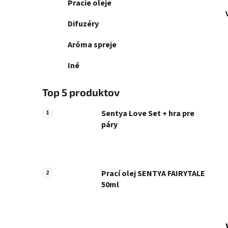
Pracie oleje
Difuzéry
Aróma spreje
Iné
Top 5 produktov
Sentya Love Set + hra pre
páry
Prací olej SENTYA FAIRYTALE
50ml