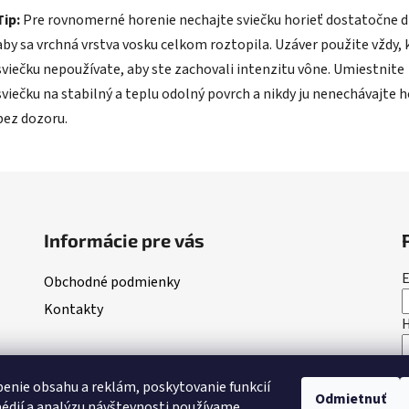
Tip:
Pre rovnomerné horenie nechajte sviečku horieť dostatočne d
aby sa vrchná vrstva vosku celkom roztopila. Uzáver použite vždy, 
sviečku nepoužívate, aby ste zachovali intenzitu vône. Umiestnite
sviečku na stabilný a teplu odolný povrch a nikdy ju nenechávajte h
bez dozoru.
Informácie pre vás
E
Obchodné podmienky
Kontakty
enie obsahu a reklám, poskytovanie funkcií
Odmietnuť
édií a analýzu návštevnosti používame