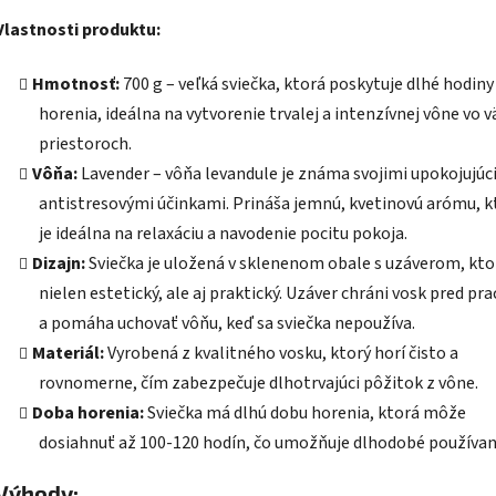
Vlastnosti produktu:
Hmotnosť:
700 g – veľká sviečka, ktorá poskytuje dlhé hodiny
horenia, ideálna na vytvorenie trvalej a intenzívnej vône vo v
priestoroch.
Vôňa:
Lavender – vôňa levandule je známa svojimi upokojujúc
antistresovými účinkami. Prináša jemnú, kvetinovú arómu, k
je ideálna na relaxáciu a navodenie pocitu pokoja.
Dizajn:
Sviečka je uložená v sklenenom obale s uzáverom, ktor
nielen estetický, ale aj praktický. Uzáver chráni vosk pred p
a pomáha uchovať vôňu, keď sa sviečka nepoužíva.
Materiál:
Vyrobená z kvalitného vosku, ktorý horí čisto a
rovnomerne, čím zabezpečuje dlhotrvajúci pôžitok z vône.
Doba horenia:
Sviečka má dlhú dobu horenia, ktorá môže
dosiahnuť až 100-120 hodín, čo umožňuje dlhodobé používan
Výhody: