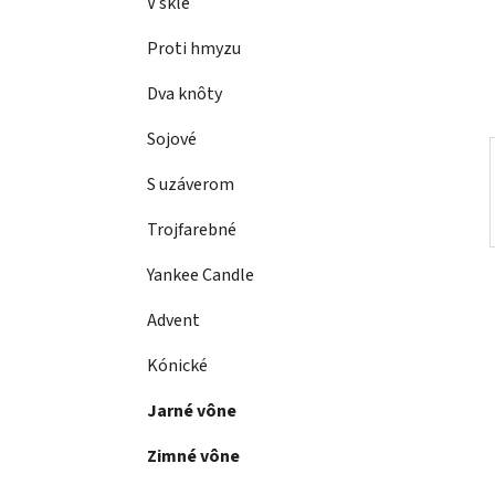
e
V skle
n
e
Proti hmyzu
l
Dva knôty
Sojové
S uzáverom
Trojfarebné
Yankee Candle
Advent
Kónické
Jarné vône
Zimné vône