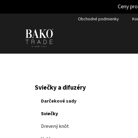
Ceny pro
Prejsť
Obchodné podmienky
Ko
na
obsah
B
K
Preskočiť
Sviečky a difuzéry
a
kategórie
o
t
č
Darčekové sady
e
n
g
Sviečky
ý
ó
p
r
Drevený knôt
i
a