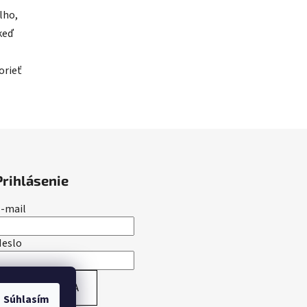
lho,
keď
orieť
Prihlásenie
-mail
Heslo
PRIHLÁSIŤ SA
Súhlasím