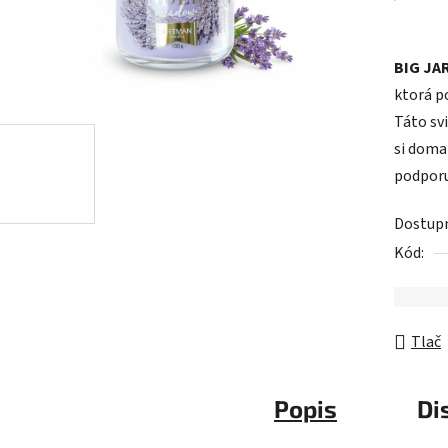
z
5
BIG JA
hviezdič
ktorá p
Táto svi
si doma
podporu
Dostup
Kód:
Tlač
Popis
Di