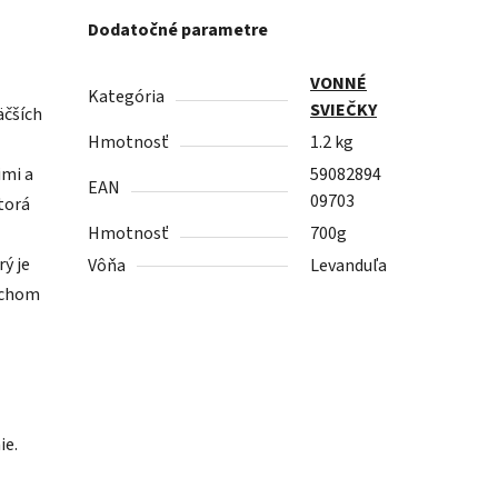
Dodatočné parametre
VONNÉ
Kategória
SVIEČKY
äčších
Hmotnosť
1.2 kg
imi a
59082894
EAN
09703
torá
Hmotnosť
700g
ý je
Vôňa
Levanduľa
rachom
ie.