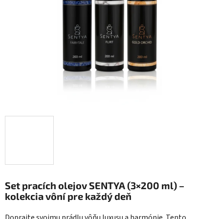
5
hviezdičiek.
Set pracích olejov SENTYA (3×200 ml) –
kolekcia vôní pre každý deň
Doprajte svojmu prádlu vôňu luxusu a harmónie. Tento