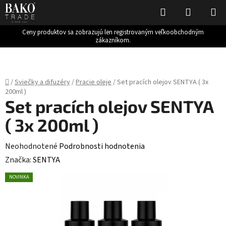
Hľadať
NÁKUP
KOŠÍK
Ceny produktov sa zobrazujú len registrovaným veľkoobchodným
zákazníkom.
Prejsť
na
obsah
Domov
/
Sviečky a difuzéry
/
Pracie oleje
/
Set pracích olejov SENTYA ( 3x
200ml )
Set pracích olejov SENTYA
( 3x 200ml )
Priemerné
Neohodnotené
Podrobnosti hodnotenia
hodnotenie
Značka:
SENTYA
produktu
NOVINKA
je
0,0
z