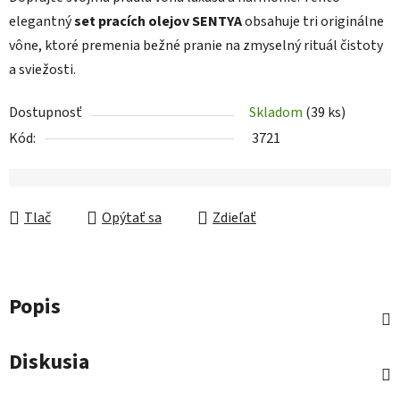
elegantný
set pracích olejov SENTYA
obsahuje tri originálne
vône, ktoré premenia bežné pranie na zmyselný rituál čistoty
a sviežosti.
Dostupnosť
Skladom
(39 ks)
Kód:
3721
Tlač
Opýtať sa
Zdieľať
Popis
Diskusia