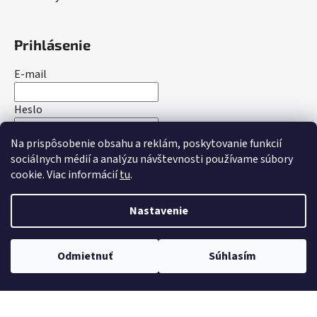
Prihlásenie
E-mail
Heslo
Na prispôsobenie obsahu a reklám, poskytovanie funkcií
PRIHLÁSIŤ SA
sociálnych médií a analýzu návštevnosti používame súbory
cookie. Viac informácií
tu
.
Nová registrácia
Zabudnuté heslo
Nastavenie
Vytvoril Shoptet
Odmietnuť
Súhlasím
Copyright 2026
bakotrade.sk
. Všetky práva vyhradené.
Upraviť nastavenie cookies