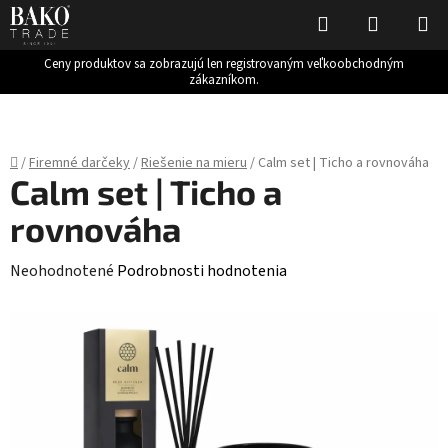
Hľadať
NÁKUP
KOŠÍK
Ceny produktov sa zobrazujú len registrovaným veľkoobchodným
zákazníkom.
Prejsť
na
obsah
Domov
/
Firemné darčeky
/
Riešenie na mieru
/
Calm set | Ticho a rovnováha
Calm set | Ticho a
rovnováha
Priemerné
Neohodnotené
Podrobnosti hodnotenia
hodnotenie
produktu
je
0,0
z
5