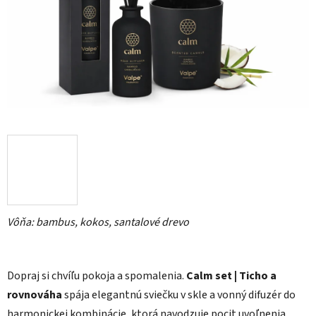
hviezdičiek.
Vôňa: bambus, kokos, santalové drevo
Dopraj si chvíľu pokoja a spomalenia.
Calm set | Ticho a
rovnováha
spája elegantnú sviečku v skle a vonný difuzér do
harmonickej kombinácie, ktorá navodzuje pocit uvoľnenia,