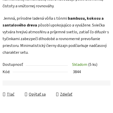
čistoty a vnútornej rovnováhy.
Jemná, prírodne ladená vôňa s tónmi
bambusu, kokosu a
santalového dreva
pôsobí upokojujúco a vyvážene. Sviečka
vytvára hrejivú atmosféru a príjemné svetlo, zatiaľ čo difuzér s
tyčinkami zabezpečí dlhodobé a rovnomerné prevoňanie
priestoru. Minimalistický čierny dizajn podčiarkuje nadčasový
charakter setu.
Dostupnosť
Skladom
(5 ks)
Kód:
3844
Tlač
Opýtať sa
Zdieľať