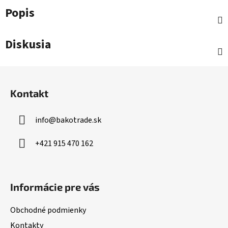
Popis
Diskusia
Z
á
Kontakt
p
ä
info
@
bakotrade.sk
t
i
+421 915 470 162
e
Informácie pre vás
Obchodné podmienky
Kontakty