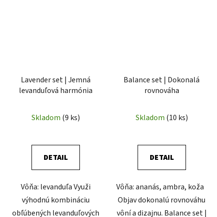
Lavender set | Jemná
Balance set | Dokonalá
levanduľová harmónia
rovnováha
Skladom
(9 ks)
Skladom
(10 ks)
DETAIL
DETAIL
Vôňa: levanduľa Využi
Vôňa: ananás, ambra, koža
výhodnú kombináciu
Objav dokonalú rovnováhu
obľúbených levanduľových
vôní a dizajnu. Balance set |