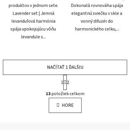
produktov v jednom sete.
Dokonalá rovnováha spája
Lavender set | Jemná
elegantnú sviečku v skle a
levanduľová harmónia
vonný difuzér do
spája upokojujúcu vôňu
harmonického celku,...
levandule s...
NAČÍTAŤ 1 ĎALŠIU
S
1
2
t
r
O
13
položiek celkom
á
v
n
l
k
HORE
á
o
d
v
a
a
Z
n
c