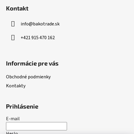
á
i
i
Kontakt
e
p
e
p
ä
r
info
@
bakotrade.sk
t
v
i
k
+421 915 470 162
e
y
v
ý
Informácie pre vás
p
i
s
Obchodné podmienky
u
Kontakty
Prihlásenie
E-mail
Heslo