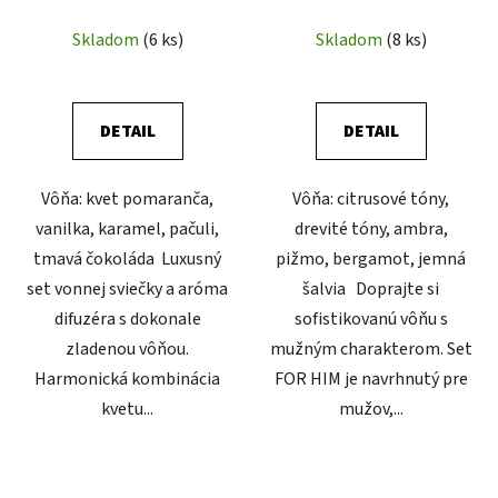
Skladom
(6 ks)
Skladom
(8 ks)
DETAIL
DETAIL
Vôňa: kvet pomaranča,
Vôňa: citrusové tóny,
vanilka, karamel, pačuli,
drevité tóny, ambra,
tmavá čokoláda Luxusný
pižmo, bergamot, jemná
set vonnej sviečky a aróma
šalvia Doprajte si
difuzéra s dokonale
sofistikovanú vôňu s
zladenou vôňou.
mužným charakterom. Set
Harmonická kombinácia
FOR HIM je navrhnutý pre
kvetu...
mužov,...