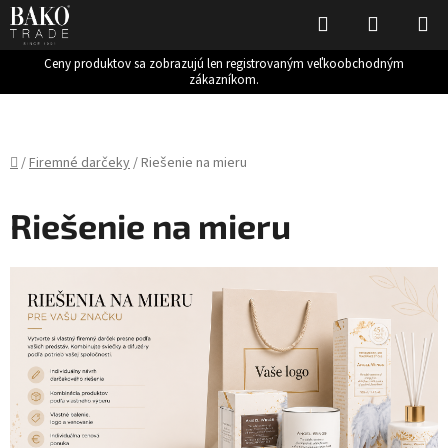
Hľadať
NÁKUP
KOŠÍK
Ceny produktov sa zobrazujú len registrovaným veľkoobchodným
zákazníkom.
Prejsť
na
obsah
Domov
/
Firemné darčeky
/
Riešenie na mieru
Riešenie na mieru