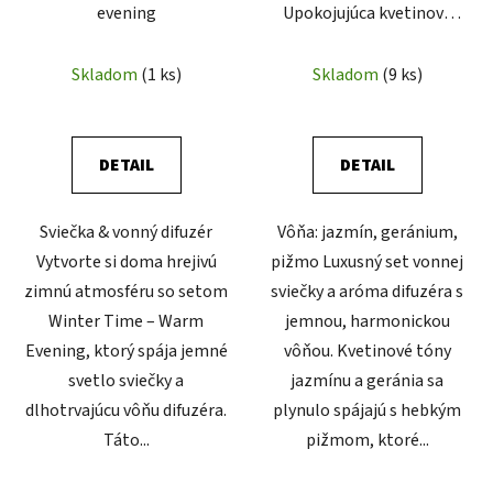
evening
Upokojujúca kvetinová
esencia
Skladom
(1 ks)
Skladom
(9 ks)
DETAIL
DETAIL
Sviečka & vonný difuzér
Vôňa: jazmín, geránium,
Vytvorte si doma hrejivú
pižmo Luxusný set vonnej
zimnú atmosféru so setom
sviečky a aróma difuzéra s
Winter Time – Warm
jemnou, harmonickou
Evening, ktorý spája jemné
vôňou. Kvetinové tóny
svetlo sviečky a
jazmínu a geránia sa
dlhotrvajúcu vôňu difuzéra.
plynulo spájajú s hebkým
Táto...
pižmom, ktoré...