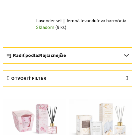
Lavender set | Jemná levanduľová harmónia
Skladom
(9 ks)
R
Radiť podľa:
Najlacnejšie
a
d
e
OTVORIŤ FILTER
n
i
V
e
ý
p
p
r
i
o
s
d