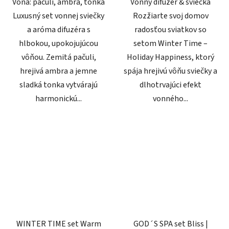
Vôňa: pačuli, ambra, tonka
Vonný difuzér & sviečka
Luxusný set vonnej sviečky
Rozžiarte svoj domov
a aróma difuzéra s
radosťou sviatkov so
hlbokou, upokojujúcou
setom Winter Time –
vôňou. Zemitá pačuli,
Holiday Happiness, ktorý
hrejivá ambra a jemne
spája hrejivú vôňu sviečky a
sladká tonka vytvárajú
dlhotrvajúci efekt
harmonickú...
vonného...
WINTER TIME set Warm
GOD´S SPA set Bliss |