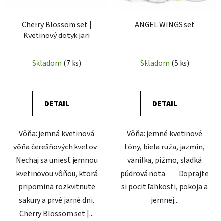
p
u
r
k
Cherry Blossom set |
ANGEL WINGS set
o
t
Kvetinový dotyk jari
d
o
u
v
Skladom
(7 ks)
Skladom
(5 ks)
k
t
o
v
DETAIL
DETAIL
Vôňa: jemná kvetinová
Vôňa: jemné kvetinové
vôňa čerešňových kvetov
tóny, biela ruža, jazmín,
Nechaj sa uniesť jemnou
vanilka, pižmo, sladká
kvetinovou vôňou, ktorá
púdrová nota Doprajte
pripomína rozkvitnuté
si pocit ľahkosti, pokoja a
sakury a prvé jarné dni.
jemnej...
Cherry Blossom set |...