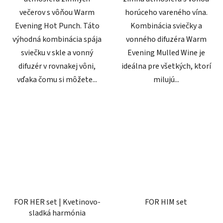
večerov s vôňou Warm
horúceho vareného vína.
Evening Hot Punch. Táto
Kombinácia sviečky a
výhodná kombinácia spája
vonného difuzéra Warm
sviečku v skle a vonný
Evening Mulled Wine je
difuzér v rovnakej vôni,
ideálna pre všetkých, ktorí
vďaka čomu si môžete...
milujú...
FOR HER set | Kvetinovo-
FOR HIM set
sladká harmónia