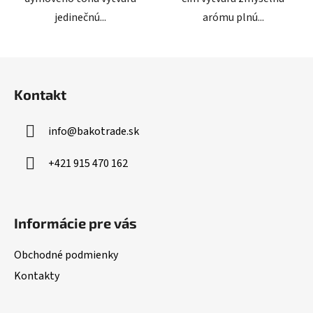
jedinečnú...
arómu plnú...
Z
á
Kontakt
p
ä
info
@
bakotrade.sk
t
i
+421 915 470 162
e
Informácie pre vás
Obchodné podmienky
Kontakty