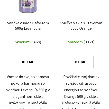
Sviečka v skle s uzáverom
Sviečka v skle s uzáverom
500g Levandula
500g Orange
Skladom
(54 ks)
Skladom
(33 ks)
DETAIL
DETAIL
Vneste do svojho domova
Rozžiarte svoj domov
pokoj a harmóniu so
sviežou citrusovou
sviečkou Levanduľa 500 g v
energiou so sviečkou
elegantnom skle s
Orange 500 g v skle s
uzáverom. Jemná vôňa
uzáverom. Iskrivá vôňa