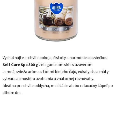
5
hviezdičiek.
Vychutnajte si chvíle pokoja, čistoty a harmónie so sviečkou
Self Care Spa 500 g
v elegantnom skle s uzáverom.
Jemná, svieža aróma s tónmi bieleho čaju, eukalyptu a mäty
vytvára atmosféru uvoľnenia a vnútornej rovnováhy.
Ideálna pre chvíle oddychu, meditácie alebo relaxačný kúpeľ po
dlhom dni.