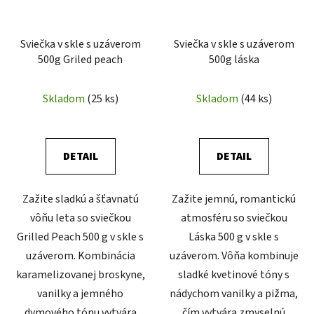
Sviečka v skle s uzáverom
Sviečka v skle s uzáverom
500g Griled peach
500g láska
Skladom
(25 ks)
Skladom
(44 ks)
DETAIL
DETAIL
Zažite sladkú a šťavnatú
Zažite jemnú, romantickú
vôňu leta so sviečkou
atmosféru so sviečkou
Grilled Peach 500 g v skle s
Láska 500 g v skle s
uzáverom. Kombinácia
uzáverom. Vôňa kombinuje
karamelizovanej broskyne,
sladké kvetinové tóny s
vanilky a jemného
nádychom vanilky a pižma,
dymového tónu vytvára
čím vytvára zmyselnú