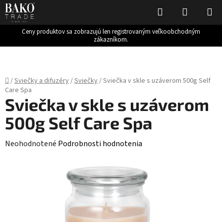
Hľadať
NÁKUP
KOŠÍK
Ceny produktov sa zobrazujú len registrovaným veľkoobchodným
zákazníkom.
Prejsť
na
obsah
Domov
/
Sviečky a difuzéry
/
Sviečky
/
Sviečka v skle s uzáverom 500g Self
Care Spa
Sviečka v skle s uzáverom
500g Self Care Spa
Priemerné
Neohodnotené
Podrobnosti hodnotenia
hodnotenie
produktu
je
0,0
z