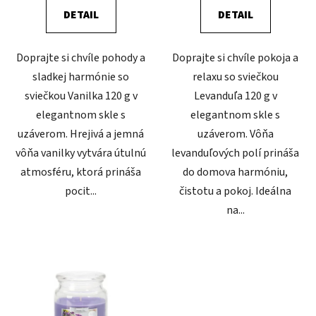
DETAIL
DETAIL
Doprajte si chvíle pohody a
Doprajte si chvíle pokoja a
sladkej harmónie so
relaxu so sviečkou
sviečkou Vanilka 120 g v
Levanduľa 120 g v
elegantnom skle s
elegantnom skle s
uzáverom. Hrejivá a jemná
uzáverom. Vôňa
vôňa vanilky vytvára útulnú
levanduľových polí prináša
atmosféru, ktorá prináša
do domova harmóniu,
pocit...
čistotu a pokoj. Ideálna
na...