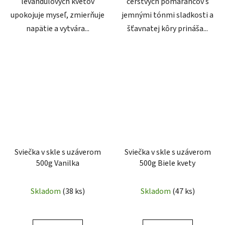
levanduľových kvetov
čerstvých pomarančov s
upokojuje myseľ, zmierňuje
jemnými tónmi sladkosti a
napätie a vytvára...
šťavnatej kôry prináša...
Sviečka v skle s uzáverom
Sviečka v skle s uzáverom
500g Vanilka
500g Biele kvety
Skladom
(38 ks)
Skladom
(47 ks)