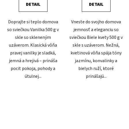
DETAIL
DETAIL
Doprajte si teplo domova
Vneste do svojho domova
so sviečkou Vanilka 500 g v
jemnosť a eleganciu so
skle so skleneným
sviečkou Biele kvety 500 g v
uzáverom. Klasická vôňa
skle s uzáverom. Nežná,
pravej vanilky je sladká,
kvetinová vôňa spája tóny
jemná a hrejivá – prináša
jazmínu, konvalinky a
pocit pokoja, pohody a
bielych ruží, ktoré
útulnej...
prinášajú...