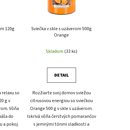
rom 120g
Sviečka v skle s uzáverom 500g
Orange
Skladom
(33 ks)
DETAIL
a relaxu so
Rozžiarte svoj domov sviežou
20 g v
citrusovou energiou so sviečkou
rom. Vôňa
Orange 500 g v skle s uzáverom.
náša do
Iskrivá vôňa čerstvých pomarančov
 a pokoj.
s jemnými tónmi sladkosti a