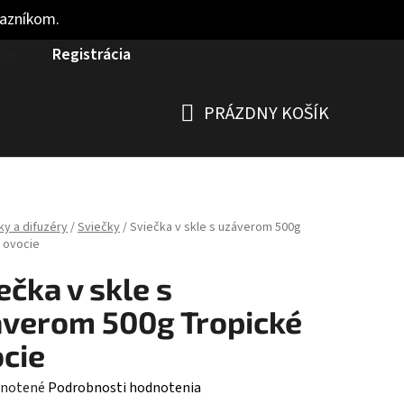
kazníkom.
nie
Registrácia
PRÁZDNY KOŠÍK
NÁKUPNÝ
KOŠÍK
ky a difuzéry
/
Sviečky
/
Sviečka v skle s uzáverom 500g
 ovocie
ečka v skle s
verom 500g Tropické
cie
rné
notené
Podrobnosti hodnotenia