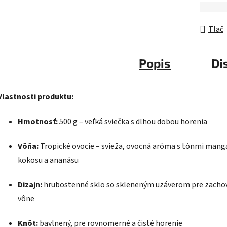
Tlač
Popis
Di
Vlastnosti produktu:
Hmotnosť:
500 g – veľká sviečka s dlhou dobou horenia
Vôňa:
Tropické ovocie – svieža, ovocná aróma s tónmi mang
kokosu a ananásu
Dizajn:
hrubostenné sklo so skleneným uzáverom pre zacho
vône
Knôt:
bavlnený, pre rovnomerné a čisté horenie