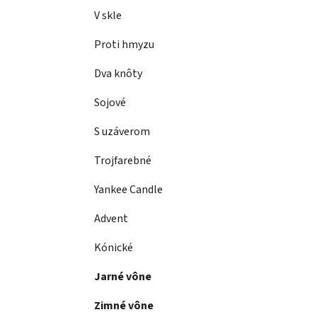
a
e
V skle
n
e
Proti hmyzu
l
Dva knôty
Sojové
S uzáverom
Trojfarebné
Yankee Candle
Advent
Kónické
Jarné vône
Zimné vône