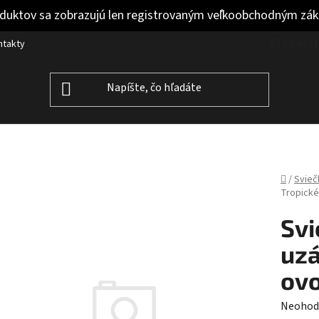
duktov sa zobrazujú len registrovaným veľkoobchodným zá
Prihláse
ntakty
Domov
/
Svieč
Tropické
Svi
uzá
ovo
Prieme
Neohod