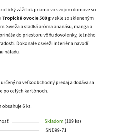
enie
exotický zážitok priamo vo svojom domove so
tu
u
Tropické ovocie 500 g
v skle so skleneným
m. Svieža a sladká aróma ananásu, manga a
prináša do priestoru vôňu dovolenky, letného
radosti. Dokonale osvieži interiér a navodí
nu náladu.
iek.
e určený na veľkoobchodný predaj a dodáva sa
e po celých kartónoch.
 obsahuje 6 ks.
nosť
Skladom
(109 ks)
SND99-71