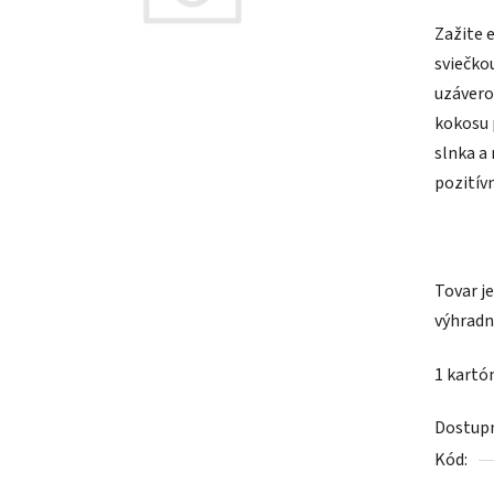
hodnot
Zažite 
produk
sviečko
je
uzávero
0,0
kokosu 
z
slnka a 
5
pozitív
hviezdič
Tovar j
výhradn
1 kartón
Dostup
Kód: