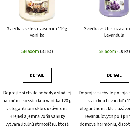
Sviečka v skle s uzáverom 120g
Sviečka v skle s uzáve
Vanilka
Levandula
Skladom
(31 ks)
Skladom
(10 ks)
DETAIL
DETAIL
Doprajte si chvíle pohody a sladkej
Doprajte si chvíle pokoja 
harmónie so sviečkou Vanilka 120 g
sviečkou Levanduľa 1
v elegantnom skle s uzáverom.
elegantnom skle s uzáve
Hrejivá a jemná vôňa vanilky
levanduľových polí pri
vytvára útulnú atmosféru, ktorá
domova harmóniu, čistotu