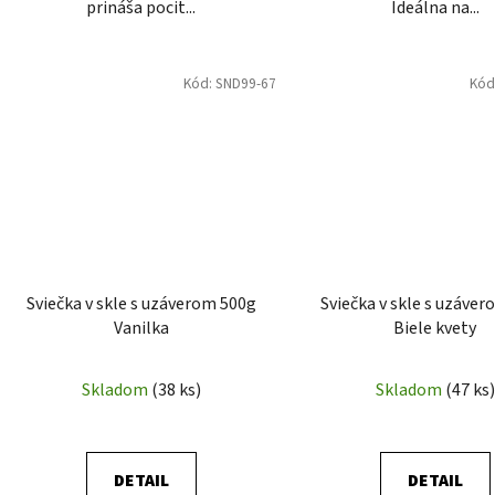
prináša pocit...
Ideálna na...
Kód:
SND99-67
Kód
Sviečka v skle s uzáverom 500g
Sviečka v skle s uzáve
Vanilka
Biele kvety
Skladom
(38 ks)
Skladom
(47 ks)
DETAIL
DETAIL