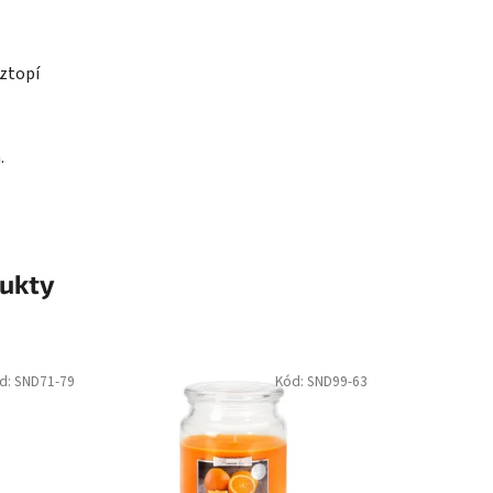
oztopí
.
ukty
d:
SND71-79
Kód:
SND99-63