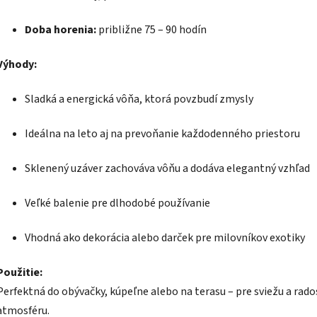
Doba horenia:
približne 75 – 90 hodín
Výhody:
Sladká a energická vôňa, ktorá povzbudí zmysly
Ideálna na leto aj na prevoňanie každodenného priestoru
Sklenený uzáver zachováva vôňu a dodáva elegantný vzhľad
Veľké balenie pre dlhodobé používanie
Vhodná ako dekorácia alebo darček pre milovníkov exotiky
Použitie:
Perfektná do obývačky, kúpeľne alebo na terasu – pre sviežu a rad
atmosféru.