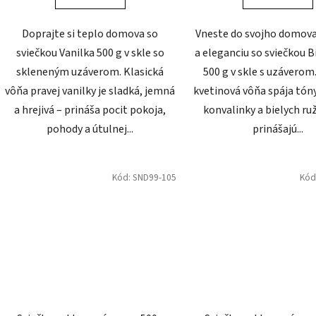
Doprajte si teplo domova so
Vneste do svojho domov
sviečkou Vanilka 500 g v skle so
a eleganciu so sviečkou B
skleneným uzáverom. Klasická
500 g v skle s uzáverom
vôňa pravej vanilky je sladká, jemná
kvetinová vôňa spája tón
a hrejivá – prináša pocit pokoja,
konvalinky a bielych ruž
pohody a útulnej...
prinášajú...
Kód:
SND99-105
Kód