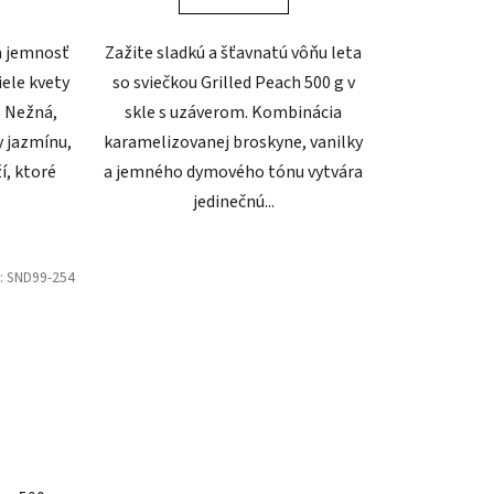
a jemnosť
Zažite sladkú a šťavnatú vôňu leta
iele kvety
so sviečkou Grilled Peach 500 g v
. Nežná,
skle s uzáverom. Kombinácia
y jazmínu,
karamelizovanej broskyne, vanilky
í, ktoré
a jemného dymového tónu vytvára
jedinečnú...
:
SND99-254