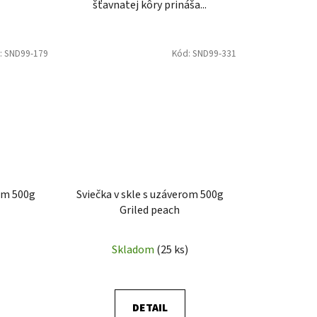
šťavnatej kôry prináša...
:
SND99-179
Kód:
SND99-331
rom 500g
Sviečka v skle s uzáverom 500g
Griled peach
Skladom
(25 ks)
DETAIL