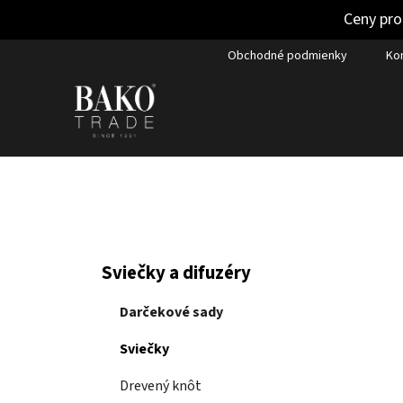
Ceny pro
Prejsť
Obchodné podmienky
Ko
na
obsah
B
K
Preskočiť
Sviečky a difuzéry
a
kategórie
o
t
č
Darčekové sady
e
n
g
Sviečky
ý
ó
p
r
Drevený knôt
i