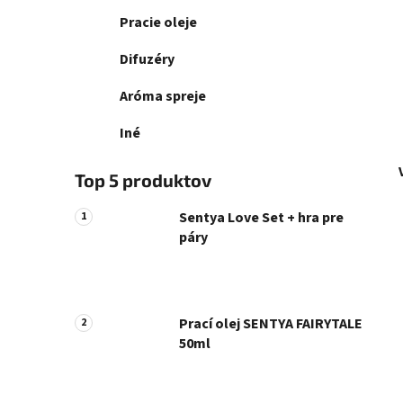
Pracie oleje
Difuzéry
Aróma spreje
Iné
Top 5 produktov
Sentya Love Set + hra pre
páry
Prací olej SENTYA FAIRYTALE
50ml