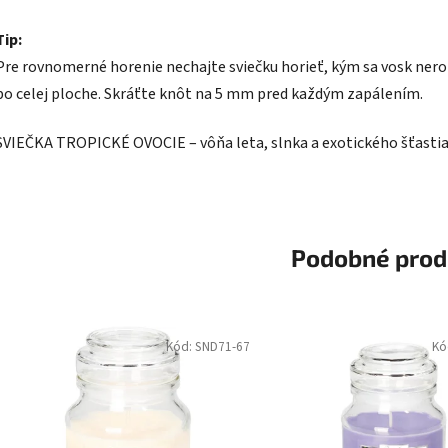
Tip:
Pre rovnomerné horenie nechajte sviečku horieť, kým sa vosk ner
po celej ploche. Skráťte knôt na 5 mm pred každým zapálením.
SVIEČKA TROPICKÉ OVOCIE – vôňa leta, slnka a exotického šťastia
Podobné prod
Kód:
SND71-67
Kó