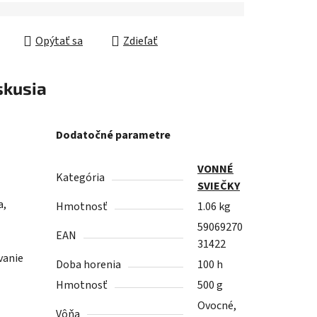
Opýtať sa
Zdieľať
skusia
Dodatočné parametre
VONNÉ
Kategória
SVIEČKY
a,
Hmotnosť
1.06 kg
59069270
EAN
31422
vanie
Doba horenia
100 h
Hmotnosť
500 g
Ovocné,
Vôňa