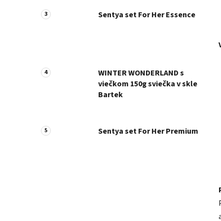
Sentya set For Her Essence
WINTER WONDERLAND s
viečkom 150g sviečka v skle
Bartek
Sentya set For Her Premium